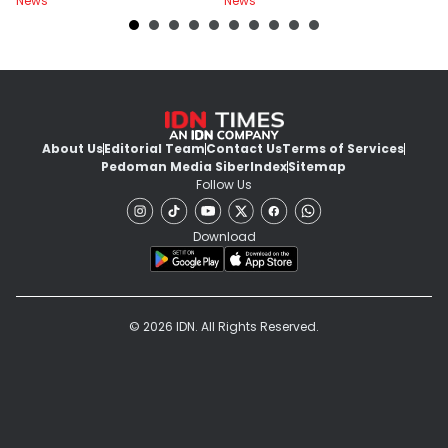
News
News
Ne
About Us
Editorial Team
Contact Us
Terms of Services
Pedoman Media Siber
Index
Sitemap
Follow Us
Download
© 2026 IDN. All Rights Reserved.