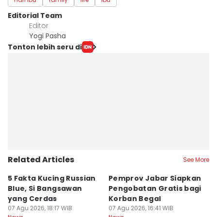
Editorial Team
Editor
Yogi Pasha
Tonton lebih seru di
Related Articles
See More
5 Fakta Kucing Russian
Pemprov Jabar Siapkan
K
Blue, Si Bangsawan
Pengobatan Gratis bagi
S
yang Cerdas
Korban Begal
M
07 Agu 2026, 18:17 WIB
07 Agu 2026, 16:41 WIB
R
07