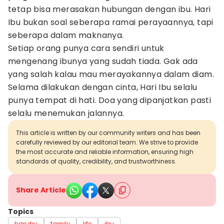
tetap bisa merasakan hubungan dengan ibu. Hari
Ibu bukan soal seberapa ramai perayaannya, tapi
seberapa dalam maknanya.
Setiap orang punya cara sendiri untuk
mengenang ibunya yang sudah tiada. Gak ada
yang salah kalau mau merayakannya dalam diam.
Selama dilakukan dengan cinta, Hari Ibu selalu
punya tempat di hati. Doa yang dipanjatkan pasti
selalu menemukan jalannya.
This article is written by our community writers and has been
carefully reviewed by our editorial team. We strive to provide
the most accurate and reliable information, ensuring high
standards of quality, credibility, and trustworthiness.
Share Article
Topics
hari ibu
family
life
ibu