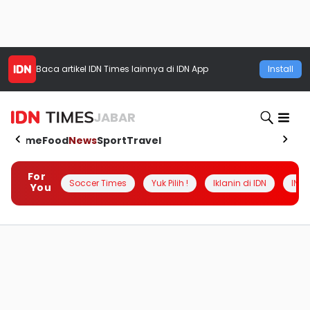
Baca artikel
IDN Times
lainnya di IDN App
Install
JABAR
Home
Food
News
Sport
Travel
For
Soccer Times
Yuk Pilih !
Iklanin di IDN
INSI
You