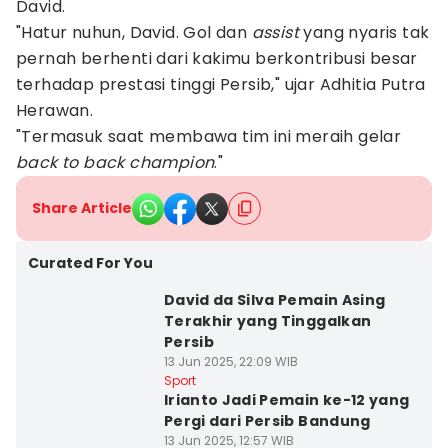
David.
"Hatur nuhun, David. Gol dan
assist
yang nyaris tak
pernah berhenti dari kakimu berkontribusi besar
terhadap prestasi tinggi Persib," ujar Adhitia Putra
Herawan.
"Termasuk saat membawa tim ini meraih gelar
back to back champion
."
Share Article
Curated For You
David da Silva Pemain Asing
Terakhir yang Tinggalkan
Persib
13 Jun 2025, 22:09 WIB
Sport
Irianto Jadi Pemain ke-12 yang
Pergi dari Persib Bandung
13 Jun 2025, 12:57 WIB