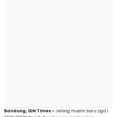
Bandung, IDN Times -
Jelang musim baru Liga I