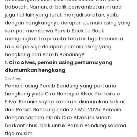
bobotoh. Namun, di balik penyambutan ini ada
juga hal lain yang turut menjadi sorotan, yaitu
dengan hengkangnya delapan pemain asing yang
sempat membawa Persib Back to Back
mengangkat tropi kasta teratas Liga Indonesia.
Lalu siapa saja delapan pemain asing yang
hengkang dari Persib Bandung?
1. Ciro Alves, pemain asing pertama yang
diumumkan hengkang
Ciro Alves
Pemain asing Persib Bandung yang pertama
hengkang yaitu Ciro Henrique Alves Ferreira e
Silva. Pemain sayap kanan ini diumumkan keluar
dari Persib Bandung pada 27 Mei 2025. Pemain
dengan sapaan akrab Ciro Alves itu sudah
berkontribusi baik untuk Persib Bandung selama
tiga musim.