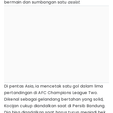
bermain dan sumbangan satu
assist
.
Di pentas Asia, ia mencetak satu gol dalam lima
pertandingan di AFC Champions League Two.
Dikenal sebagai gelandang bertahan yang solid,
Kocijan cukup diandalkan saat di Persib Bandung.
Dia bisa diandalkan saat harus turun menjadi bek.