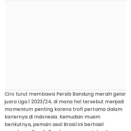
Ciro turut membawa Persib Bandung meraih gelar
juara Liga 1 2023/24, di mana hal tersebut menjadi
momentum penting karena trofi pertama dalam
kariernya di Indonesia. Kemudian musim
berikutnya, pemain asal Brasil ini berhasil