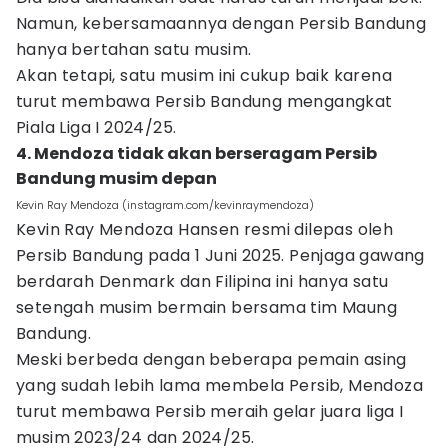
Namun, kebersamaannya dengan Persib Bandung
hanya bertahan satu musim.
Akan tetapi, satu musim ini cukup baik karena
turut membawa Persib Bandung mengangkat
Piala Liga I 2024/25.
4. Mendoza tidak akan berseragam Persib
Bandung musim depan
Kevin Ray Mendoza (instagram.com/kevinraymendoza)
Kevin Ray Mendoza Hansen resmi dilepas oleh
Persib Bandung pada 1 Juni 2025. Penjaga gawang
berdarah Denmark dan Filipina ini hanya satu
setengah musim bermain bersama tim Maung
Bandung.
Meski berbeda dengan beberapa pemain asing
yang sudah lebih lama membela Persib, Mendoza
turut membawa Persib meraih gelar juara liga I
musim 2023/24 dan 2024/25.