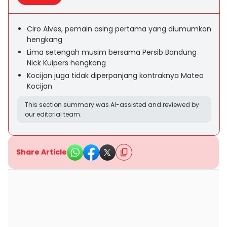
Ciro Alves, pemain asing pertama yang diumumkan
hengkang
Lima setengah musim bersama Persib Bandung
Nick Kuipers hengkang
Kocijan juga tidak diperpanjang kontraknya Mateo
Kocijan
This section summary was AI-assisted and reviewed by
our editorial team.
Share Article