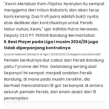
"
Kevin Mendoza from Filipina
. Nyanyian itu sempat
menggema dari tribun Bobotoh, dan akan terus
kami kenang. Dua trofi juara adalah bukti nyata
atas dedikasi dan kontribusinya untuk Persib.
Hatur nuhun, Kevin," ujar Adhitia Putra Herawan,
Deputy CEO PT PERSIB Bandung Bermartabat.
5. Best Player pada Liga I musim 2024/25 juga
tidak diperpanjang kontraknya
tyronne melawan borneo fc di liga 1 2024/2025 (instagram.com/tyronne11)
Pemain berikutnya ikut cabut dari Persib Bandung
yaitu Tyronne del Pino. Gelandang serang asal
Sepanyol ini sempat menjadi andalan Persib
Bandung, di mana pada musim terakhir, dia
berhasil mencatatkan 18 gol: terbanyak di antara
seluruh pemain Persib, dan enam assist dari 31
penampilan.