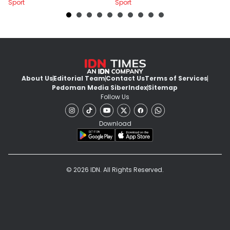
Sport
Sport
Sp
About Us
Editorial Team
Contact Us
Terms of Services
Pedoman Media Siber
Index
Sitemap
Follow Us
Download
© 2026 IDN. All Rights Reserved.