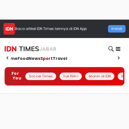
Baca artikel
IDN Times
lainnya di IDN App
Install
JABAR
Home
Food
News
Sport
Travel
For
Soccer Times
Yuk Pilih !
Iklanin di IDN
INSI
You