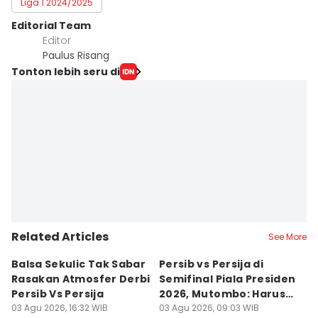
Liga 1 2024/2025
Editorial Team
Editor
Paulus Risang
Tonton lebih seru di
Related Articles
See More
Balsa Sekulic Tak Sabar
Persib vs Persija di
P
Rasakan Atmosfer Derbi
Semifinal Piala Presiden
T
Persib Vs Persija
2026, Mutombo: Harus
K
03 Agu 2026, 16:32 WIB
Menang
03 Agu 2026, 09:03 WIB
a
31