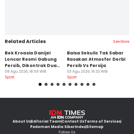
Editor
Yogi Pasha
Related Articles
See More
Bek Kroasia Danijel
Balsa Sekulic Tak Sabar
Pe
Loncar Resmi Gabung
Rasakan Atmosfer Derbi
S
Persib, Dikontrak Dua
Persib Vs Persija
2
Musim
08 Agu 2026, 18:59 WIB
03 Agu 2026, 16:32 WIB
M
03
Sport
Sport
Sp
About Us
Editorial Team
Contact Us
Terms of Services
Pedoman Media Siber
Index
Sitemap
Follow Us