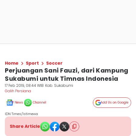
Home
Sport
Soccer
Perjuangan Sani Fauzi, dari Kampung
Sukabumi untuk Timnas Indonesia
17 Feb 2019, 08:44 WIB
Kab. Sukabumi
Galih Persiana
News
Channel
Add Us on Google
IDN Times/Istimewa
Share Article