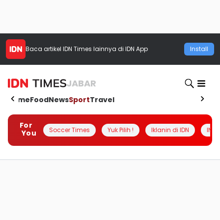
Baca artikel
IDN Times
lainnya di IDN App
Install
JABAR
Home
Food
News
Sport
Travel
For
Soccer Times
Yuk Pilih !
Iklanin di IDN
INSI
You