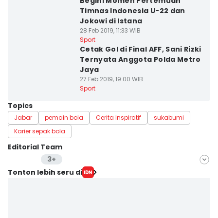
Begini Momen Pertemuan
Timnas Indonesia U-22 dan
Jokowi di Istana
28 Feb 2019, 11:33 WIB
Sport
Cetak Gol di Final AFF, Sani Rizki
Ternyata Anggota Polda Metro
Jaya
27 Feb 2019, 19:00 WIB
Sport
Topics
Jabar
pemain bola
Cerita Inspiratif
sukabumi
Karier sepak bola
Editorial Team
3+
Editor
Tonton lebih seru di
Isidorus Rio Turangga Budi Satria
Editor
Galih Persiana