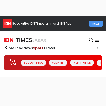
Baca artikel
IDN Times
lainnya di IDN App
Install
JABAR
Home
Food
News
Sport
Travel
For
Soccer Times
Yuk Pilih !
Iklanin di IDN
INSI
You