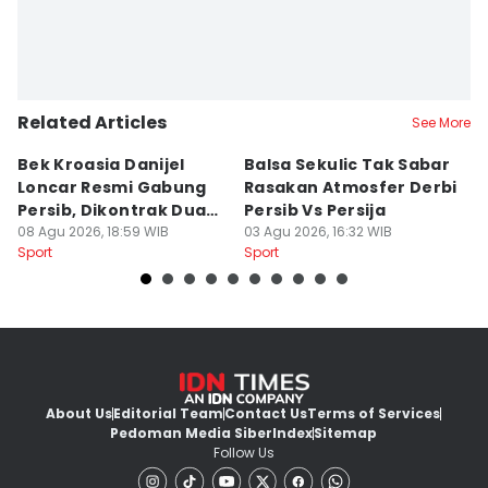
Related Articles
See More
Bek Kroasia Danijel
Balsa Sekulic Tak Sabar
Pe
Loncar Resmi Gabung
Rasakan Atmosfer Derbi
S
Persib, Dikontrak Dua
Persib Vs Persija
2
Musim
08 Agu 2026, 18:59 WIB
03 Agu 2026, 16:32 WIB
M
03
Sport
Sport
Sp
About Us
Editorial Team
Contact Us
Terms of Services
Pedoman Media Siber
Index
Sitemap
Follow Us