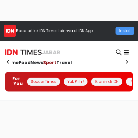
Baca artikel
IDN Times
lainnya di IDN App
Install
JABAR
Home
Food
News
Sport
Travel
For
Soccer Times
Yuk Pilih !
Iklanin di IDN
INSI
You