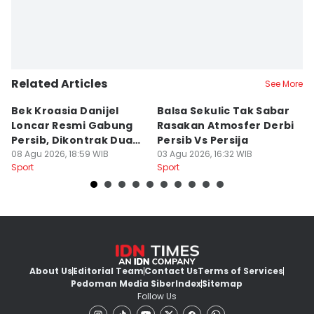
Related Articles
See More
Bek Kroasia Danijel
Balsa Sekulic Tak Sabar
Pe
Loncar Resmi Gabung
Rasakan Atmosfer Derbi
S
Persib, Dikontrak Dua
Persib Vs Persija
2
Musim
08 Agu 2026, 18:59 WIB
03 Agu 2026, 16:32 WIB
M
03
Sport
Sport
Sp
About Us
Editorial Team
Contact Us
Terms of Services
Pedoman Media Siber
Index
Sitemap
Follow Us