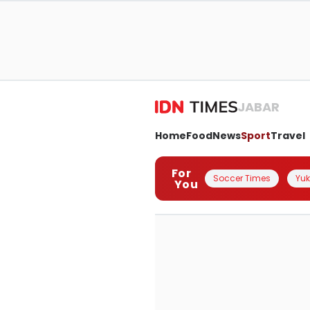
JABAR
Home
Food
News
Sport
Travel
For
Soccer Times
Yuk 
You