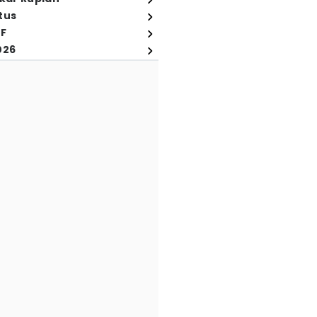
tus
FF
026