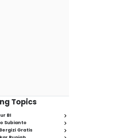
ng Topics
ur BI
o Subianto
ergizi Gratis
ukar Rupiah