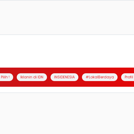
Pilih !
Iklanin di IDN
INSIDENESIA
#LokalBerdaya
Profi