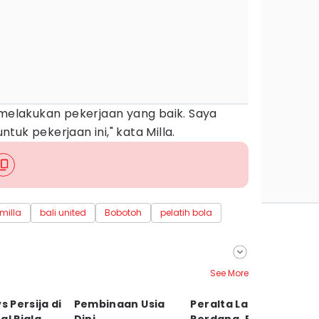
 melakukan pekerjaan yang baik. Saya
uk pekerjaan ini," kata Milla.
 milla
bali united
Bobotoh
pelatih bola
See More
s Persija di
Pembinaan Usia
Peralta Latihan
Pe