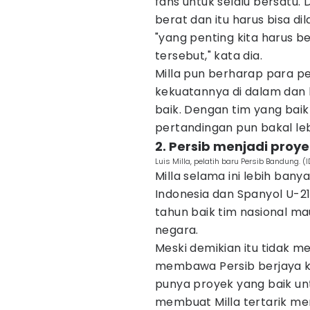
fans untuk selalu bersatu
berat dan itu harus bisa d
"yang penting kita harus b
tersebut," kata dia.
Milla pun berharap para p
kekuatannya di dalam dan l
baik. Dengan tim yang bai
pertandingan pun bakal leb
2. Persib menjadi proye
Luis Milla, pelatih baru Persib Bandung. 
Milla selama ini lebih bany
Indonesia dan Spanyol U-21
tahun baik tim nasional m
negara.
Meski demikian itu tidak m
membawa Persib berjaya k
punya proyek yang baik un
membuat Milla tertarik me