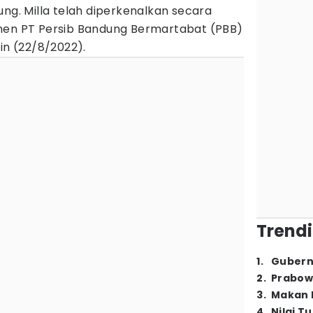
ng. Milla telah diperkenalkan secara
men PT Persib Bandung Bermartabat (PBB)
in (22/8/2022).
Trendi
1
.
Gubern
2
.
Prabow
3
.
Makan B
4
.
Nilai T