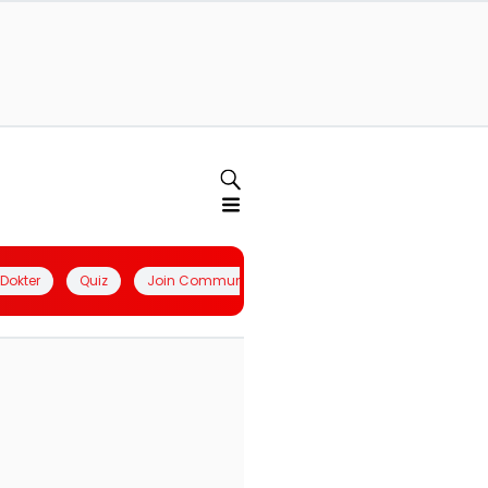
l Dokter
Quiz
Join Community