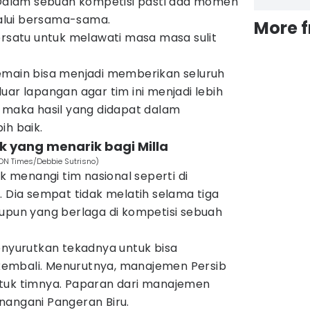
. Dalam sebuah kompetisi pasti ada momen
ilalui bersama-sama.
More 
ersatu untuk melawati masa masa sulit
emain bisa menjadi memberikan seluruh
uar lapangan agar tim ini menjadi lebih
k maka hasil yang didapat dalam
ih baik.
k yang menarik bagi Milla
(IDN Times/Debbie Sutrisno)
ak menangi tim nasional seperti di
. Dia sempat tidak melatih selama tiga
aupun yang berlaga di kompetisi sebuah
enyurutkan tekadnya untuk bisa
embali. Menurutnya, manajemen Persib
tuk timnya. Paparan dari manajemen
nangani Pangeran Biru.