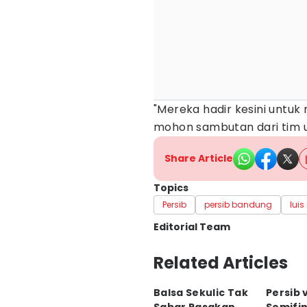
"Mereka hadir kesini untuk
mohon sambutan dari tim unt
Share Article
Topics
Persib
persib bandung
luis
Editorial Team
Editor
Related Articles
Yogi Pasha
Balsa Sekulic Tak
Persib v
Editor