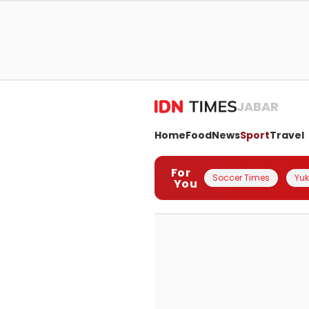
JABAR
Home
Food
News
Sport
Travel
For
Soccer Times
Yuk 
You