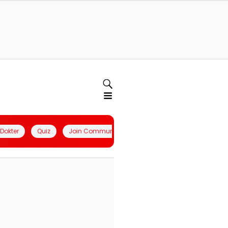
l Dokter
Quiz
Join Community