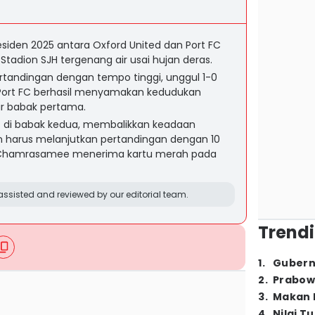
residen 2025 antara Oxford United dan Port FC
tadion SJH tergenang air usai hujan deras.
rtandingan dengan tempo tinggi, unggul 1-0
Port FC berhasil menyamakan kedudukan
ir babak pertama.
sif di babak kedua, membalikkan keadaan
n harus melanjutkan pertandingan dengan 10
 Chamrasamee menerima kartu merah pada
ssisted and reviewed by our editorial team.
Trendi
1
.
Gubern
2
.
Prabow
3
.
Makan B
4
.
Nilai T