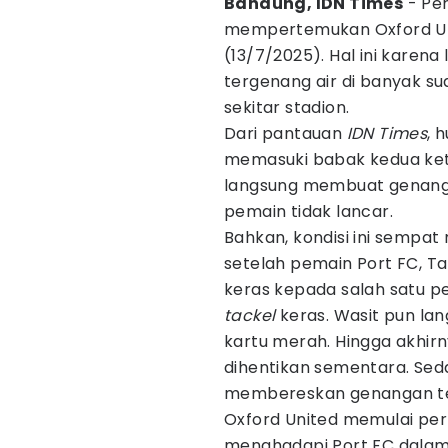
Bandung, IDN Times
- Per
mempertemukan Oxford Uni
(13/7/2025). Hal ini karen
tergenang air di banyak sud
sekitar stadion.
Dari pantauan
IDN Times
, 
memasuki babak kedua ketik
langsung membuat genangan
pemain tidak lancar.
Bahkan, kondisi ini sempa
setelah pemain Port FC, 
keras kepada salah satu 
tackel
keras. Wasit pun l
kartu merah. Hingga akhir
dihentikan sementara. Sed
membereskan genangan te
Oxford United memulai per
menghadapi Port FC dalam 