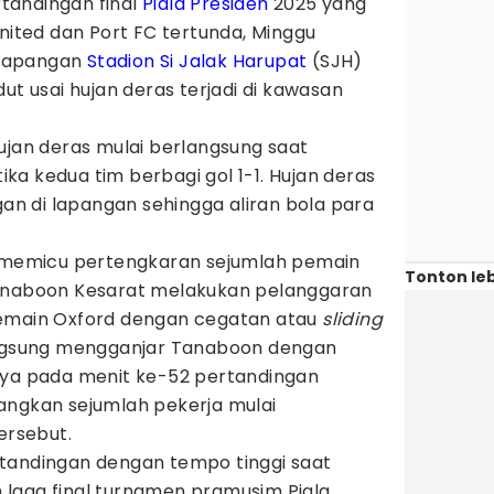
tandingan final
Piala Presiden
2025 yang
ted dan Port FC tertunda, Minggu
a lapangan
Stadion Si Jalak Harupat
(SJH)
ut usai hujan deras terjadi di kawasan
hujan deras mulai berlangsung saat
a kedua tim berbagi gol 1-1. Hujan deras
 di lapangan sehingga aliran bola para
t memicu pertengkaran sejumlah pemain
Tonton leb
Tanaboon Kesarat melakukan pelanggaran
pemain Oxford dengan cegatan atau
sliding
angsung mengganjar Tanaboon dengan
nya pada menit ke-52 pertandingan
angkan sejumlah pekerja mulai
rsebut.
tandingan dengan tempo tinggi saat
laga final turnamen pramusim Piala