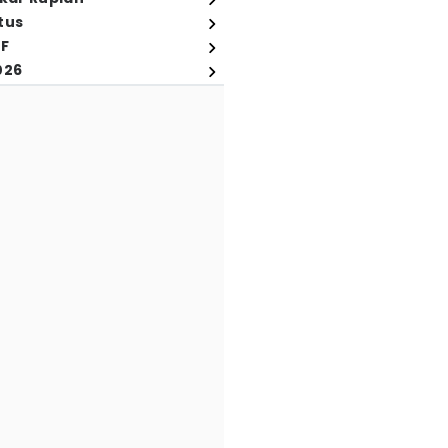
tus
FF
026