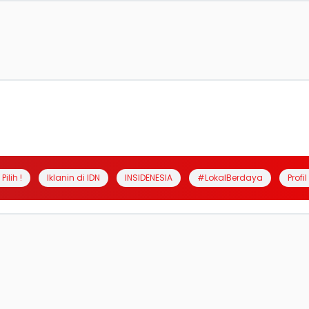
Pilih !
Iklanin di IDN
INSIDENESIA
#LokalBerdaya
Profi