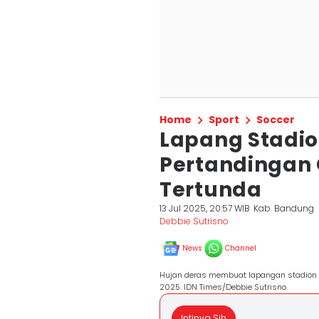
Home
Sport
Soccer
Lapang Stadio
Pertandingan O
Tertunda
13 Jul 2025, 20:57 WIB
Kab. Bandung
Debbie Sutrisno
News
Channel
Hujan deras membuat lapangan stadion S
2025. IDN Times/Debbie Sutrisno
Intinya Sih