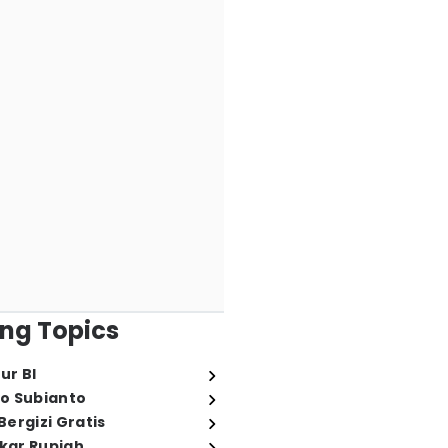
ng Topics
ur BI
o Subianto
ergizi Gratis
ukar Rupiah