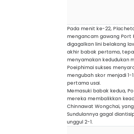
Pada menit ke-22, Placheta
mengancam gawang Port F
digagalkan lini belakang la
akhir babak pertama, tepa
menyamakan kedudukan mel
Poeiphimai sukses menyar
mengubah skor menjadi 1-1
pertama usai.
Memasuki babak kedua, Port
mereka membalikkan keada
Chinnawat Wongchai, yang
Sundulannya gagal diantis
unggul 2-1.