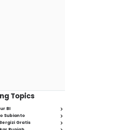
ng Topics
ur BI
o Subianto
ergizi Gratis
ukar Rupiah