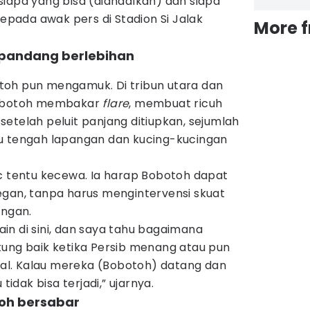
iapa yang bisa (diandalkan) dan siapa
kepada awak pers di Stadion Si Jalak
More 
ipandang berlebihan
oh pun mengamuk. Di tribun utara dan
Bobotoh membakar
flare
, membuat ricuh
, setelah peluit panjang ditiupkan, sejumlah
u tengah lapangan dan kucing-kucingan
ic tentu kecewa. Ia harap Bobotoh dapat
egan, tanpa harus mengintervensi skuat
angan.
in di sini, dan saya tahu bagaimana
kung baik ketika Persib menang atau pun
rmal. Kalau mereka (Bobotoh) datang dan
tidak bisa terjadi,” ujarnya.
toh bersabar