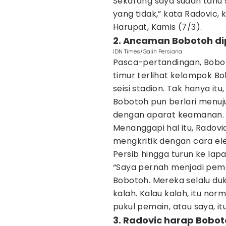
Sekarang saya sudah tahu s
yang tidak,” kata Radovic, 
Harupat, Kamis (7/3).
2. Ancaman Bobotoh d
IDN Times/Galih Persiana
Pasca-pertandingan, Bobot
timur terlihat kelompok 
seisi stadion. Tak hanya itu
Bobotoh pun berlari menuj
dengan aparat keamanan.
Menanggapi hal itu, Radov
mengkritik dengan cara el
Persib hingga turun ke lap
“Saya pernah menjadi pema
Bobotoh. Mereka selalu du
kalah. Kalau kalah, itu no
pukul pemain, atau saya, itu 
3. Radovic harap Bobo