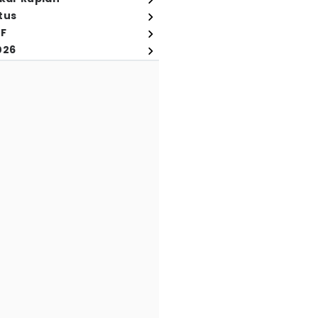
tus
FF
026