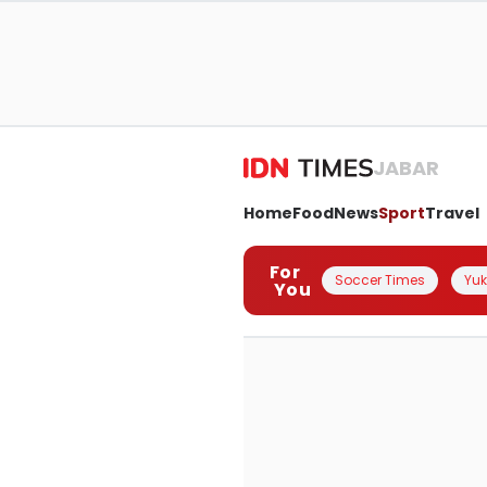
JABAR
Home
Food
News
Sport
Travel
For
Soccer Times
Yuk 
You