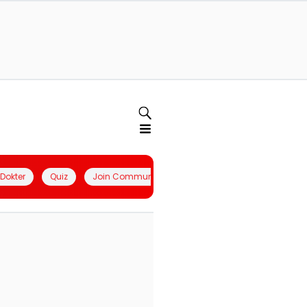
l Dokter
Quiz
Join Community