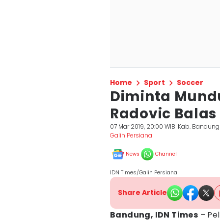
Home
Sport
Soccer
Diminta Mundur
Radovic Balas 
07 Mar 2019, 20:00 WIB
Kab. Bandung
Galih Persiana
News
Channel
IDN Times/Galih Persiana
Share Article
Bandung, IDN Times
– Pel