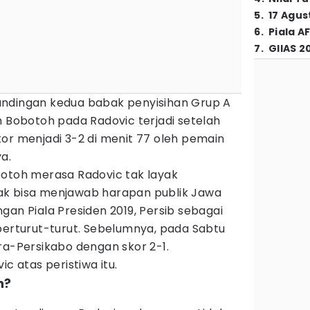
5
.
17 Agus
6
.
Piala A
7
.
GIIAS 2
ertandingan kedua babak penyisihan Grup A
 Bobotoh pada Radovic terjadi setelah
or menjadi 3-2 di menit 77 oleh pemain
a.
botoh merasa Radovic tak layak
ak bisa menjawab harapan publik Jawa
gan Piala Presiden 2019, Persib sebagai
berturut-turut. Sebelumnya, pada Sabtu
ra-Persikabo dengan skor 2-1.
ic atas peristiwa itu.
h?