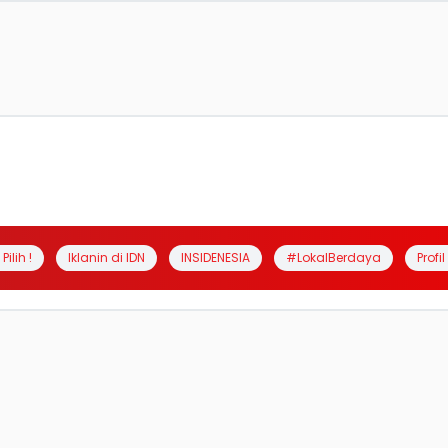
Pilih !
Iklanin di IDN
INSIDENESIA
#LokalBerdaya
Profi