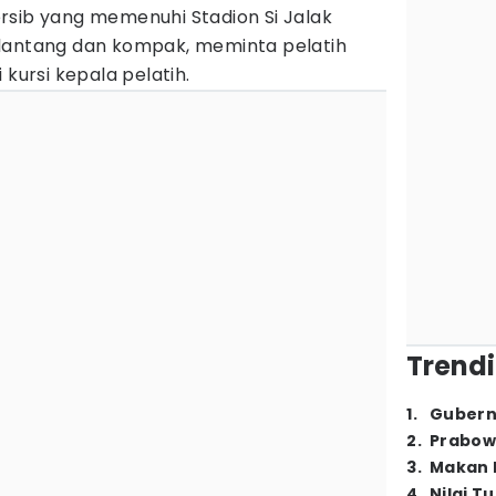
rsib yang memenuhi Stadion Si Jalak
lantang dan kompak, meminta pelatih
 kursi kepala pelatih.
Trendi
1
.
Gubern
2
.
Prabow
3
.
Makan B
4
.
Nilai T