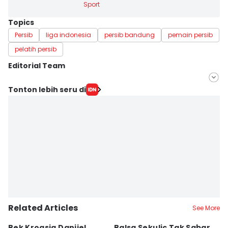
Sport
Topics
Persib
liga indonesia
persib bandung
pemain persib
pelatih persib
Editorial Team
Editor
Tonton lebih seru di
Galih Persiana
Editor
Debbie Sutrisno
Related Articles
See More
Bek Kroasia Danijel
Balsa Sekulic Tak Sabar
Pe