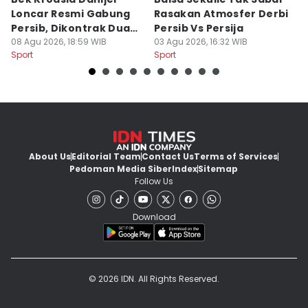
Loncar Resmi Gabung
Rasakan Atmosfer Derbi
S
Persib, Dikontrak Dua
Persib Vs Persija
2
Musim
08 Agu 2026, 18:59 WIB
03 Agu 2026, 16:32 WIB
M
03
Sport
Sport
Sp
About Us
Editorial Team
Contact Us
Terms of Services
Pedoman Media Siber
Index
Sitemap
Follow Us
Download
© 2026 IDN. All Rights Reserved.