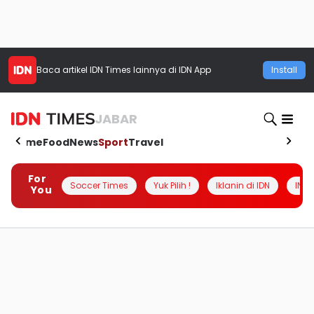
Baca artikel
IDN Times
lainnya di IDN App
Install
JABAR
Home
Food
News
Sport
Travel
For
Soccer Times
Yuk Pilih !
Iklanin di IDN
INSI
You