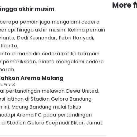
More 
hingga akhir musim
, beberapa pemain juga mengalami cedera
nepi hingga akhir musim. Kelima pemain
ianto, Dedi Kusnandar, Febri Hariyadi,
Irianto.
ianto di mana dia cedera ketika bermain
h pemeriksaan, Irianto mengalami cedera
parah.
kalahkan Arema Malang
k. Persib)
usai pertandingan melawan Dewa United,
esi latihan di Stadion Gelora Bandung
an ini, Maung Bandung mulai fokus
hadapi Arema FC pada pertandingan
di Stadion Gelora Soepriadi Blitar, Jumat