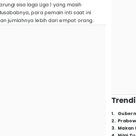
ungi sisa laga Liga 1 yang masih
sababnya, para pemain inti saat ini
an jumlahnya lebih dari empat orang.
Trendi
1
.
Gubern
2
.
Prabow
3
.
Makan B
4
.
Nilai T