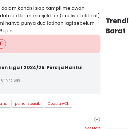
dalam kondisi siap tampil melawan
udah sedikit menunjukkan (analisa taktikal)
Trend
i hanya punya dua latihan lagi sebelum
Barat
Bojan.
en Liga 1 2024/25: Persija Hantui
5, 10:37 WIB
rema
pemain persib
Cedera ACL
See More