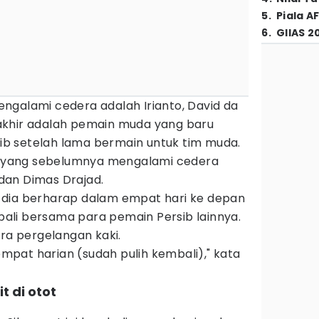
5
.
Piala A
6
.
GIIAS 2
ngalami cedera adalah Irianto, David da
terakhir adalah pemain muda yang baru
rsib setelah lama bermain untuk tim muda.
yang sebelumnya mengalami cedera
, dan Dimas Drajad.
ini dia berharap dalam empat hari ke depan
li bersama para pemain Persib lainnya.
era pergelangan kaki.
 empat harian (sudah pulih kembali)," kata
t di otot