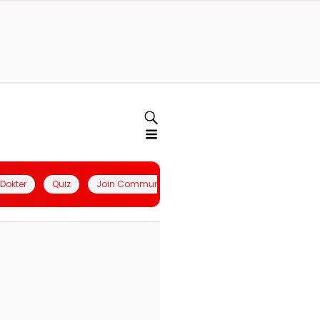
l Dokter
Quiz
Join Community