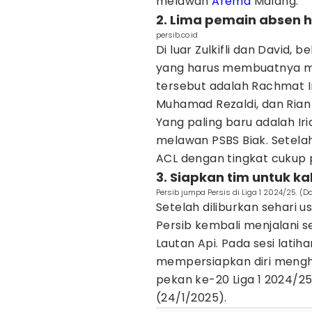
melawan
Arema
Malang.
2. Lima pemain absen 
persib.co.id
Di luar Zulkifli dan David
yang harus membuatnya me
tersebut adalah Rachmat Ir
Muhamad Rezaldi, dan Rian 
Yang paling baru adalah Ir
melawan PSBS Biak. Setela
ACL dengan tingkat cukup 
3. Siapkan tim untuk 
Persib jumpa Persis di Liga 1 2024/25. (Do
Setelah diliburkan sehari 
Persib kembali menjalani s
Lautan Api. Pada sesi latih
mempersiapkan diri meng
pekan ke-20 Liga 1 2024/25 
(24/1/2025).