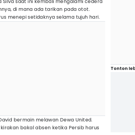
 Silva saat ini kembali mengalami cedera
nya, di mana ada tarikan pada otot.
us menepi setidaknya selama tujuh hari.
Tonton leb
a David bermain melawan Dewa United.
rkirakan bakal absen ketika Persib harus