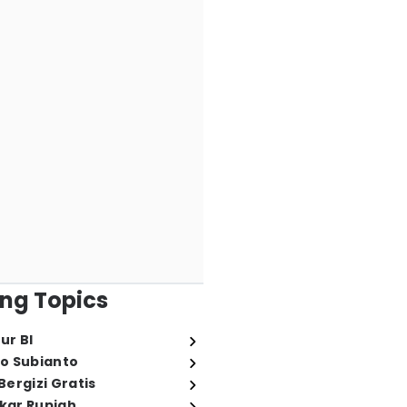
ng Topics
ur BI
o Subianto
ergizi Gratis
ukar Rupiah