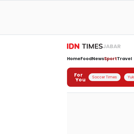
JABAR
Home
Food
News
Sport
Travel
For
Soccer Times
Yuk 
You