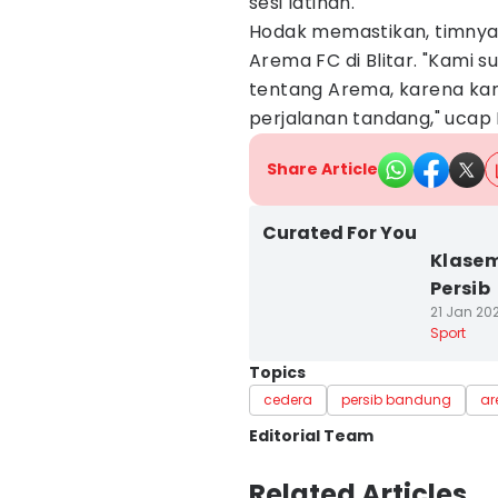
sesi latihan.
Hodak memastikan, timnya 
Arema FC di Blitar. "Kami s
tentang Arema, karena kam
perjalanan tandang," ucap 
Share Article
Curated For You
Klasem
Persib
21 Jan 202
Sport
Topics
cedera
persib bandung
a
Editorial Team
Editor
Related Articles