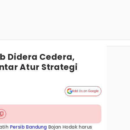
ib Didera Cedera,
ntar Atur Strategi
Add Us on Google
atih
Persib Bandung
Bojan Hodak harus