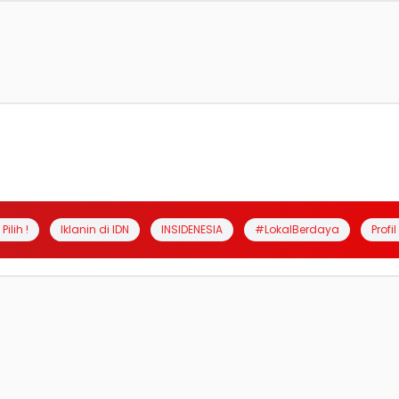
Pilih !
Iklanin di IDN
INSIDENESIA
#LokalBerdaya
Profi