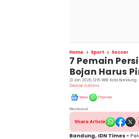
Home
Sport
Soccer
7 Pemain Pers
Bojan Harus Pi
21 Jan 2025, 12:15 WIB
Kota Bandung
Debbie Sutrisno
News
Channel
Persib.co.id
Share Article
Bandung, IDN Times -
Pel