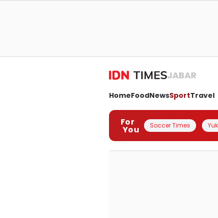
JABAR
Home
Food
News
Sport
Travel
For
Soccer Times
Yuk 
You