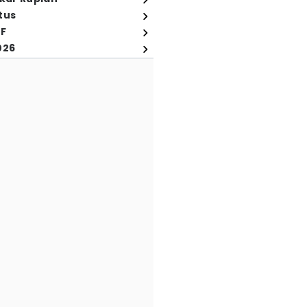
tus
FF
026