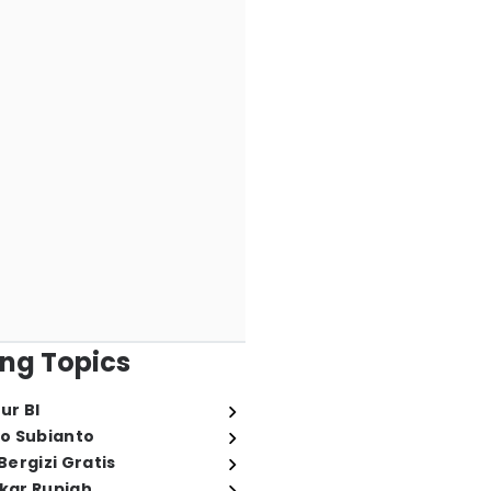
ng Topics
ur BI
o Subianto
ergizi Gratis
ukar Rupiah