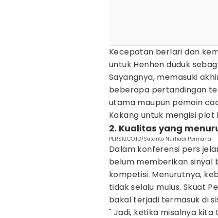
Kecepatan berlari dan ke
untuk Henhen duduk sebag
Sayangnya, memasuki akhi
beberapa pertandingan ter
utama maupun pemain cadan
Kakang untuk mengisi plot
2. Kualitas yang menu
PERSIB.CO.ID/Sutanto Nurhadi Permana
Dalam konferensi pers jelan
belum memberikan sinyal 
kompetisi. Menurutnya, k
tidak selalu mulus. Skuat
bakal terjadi termasuk di s
" Jadi, ketika misalnya ki