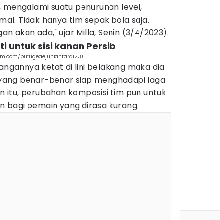
, mengalami suatu penurunan level,
rmal. Tidak hanya tim sepak bola saja.
an akan ada," ujar Milla, Senin (3/4/2023).
ti untuk sisi kanan Persib
ram.com/putugedejuniantara123)
iangannya ketat di lini belakang maka dia
ang benar-benar siap menghadapi laga
in itu, perubahan komposisi tim pun untuk
 bagi pemain yang dirasa kurang.