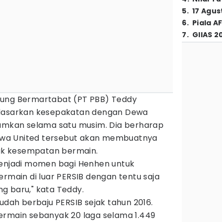
5
.
17 Agus
6
.
Piala A
7
.
GIIAS 2
dung Bermartabat (PT PBB) Teddy
rdasarkan kesepakatan dengan Dewa
jamkan selama satu musim. Dia berharap
wa United tersebut akan membuatnya
k kesempatan bermain.
menjadi momen bagi Henhen untuk
ain di luar PERSIB dengan tentu saja
g baru," kata Teddy.
sudah berbaju PERSIB sejak tahun 2016.
ermain sebanyak 20 laga selama 1.449