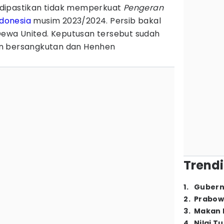
dipastikan tidak memperkuat
Pengeran
ndonesia
musim 2023/2024. Persib bakal
wa United. Keputusan tersebut sudah
n bersangkutan dan Henhen
Trendi
1
.
Gubern
2
.
Prabow
3
.
Makan B
4
.
Nilai T