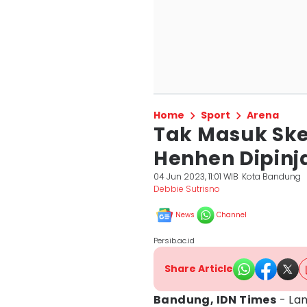
Home
Sport
Arena
Tak Masuk Skem
Henhen Dipin
04 Jun 2023, 11:01 WIB
Kota Bandung
Debbie Sutrisno
News
Channel
Persib.ac.id
Share Article
Bandung, IDN Times
- La