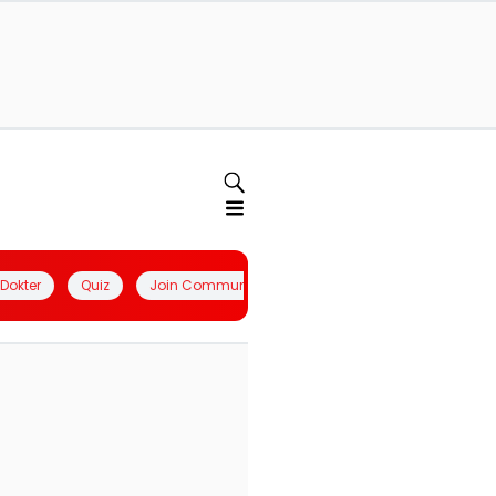
l Dokter
Quiz
Join Community