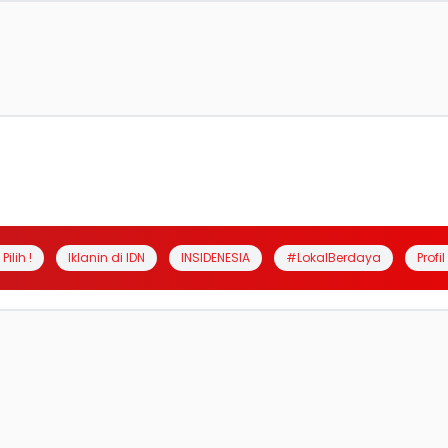
Pilih !
Iklanin di IDN
INSIDENESIA
#LokalBerdaya
Profi