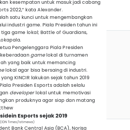
kan kesempatan untuk masuk jadi cabang
orts 2022,” kata Alexander.
alah satu kunci untuk mengembangkan
ui industri game. Piala Presiden tahun ini
iga game lokal; Battle of Guardians,
Lokapala.
Ketua Pengelenggara Piala Presiden
n keberadaan
game
lokal di turnamen
gkah yang baik untuk memancing
me
lokal agar bisa bersaing di industri.
 yang KINCIR lakukan sejak tahun 2019
ala Presiden Esports adalah selalu
ngan
developer
lokal untuk memotivasi
kan produknya agar siap dan matang
atthew
sidein Esports sejak 2019
 (IDN Times/Istimewa)
esident Bank Central Asia (BCA), Norisa