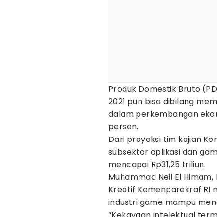
Produk Domestik Bruto (PDB
2021 pun bisa dibilang m
dalam perkembangan ekono
persen.
Dari proyeksi tim kajian K
subsektor aplikasi dan game
mencapai Rp31,25 triliun.
Muhammad Neil El Himam, D
Kreatif Kemenparekraf RI
industri game mampu mend
“Kekayaan intelektual ter