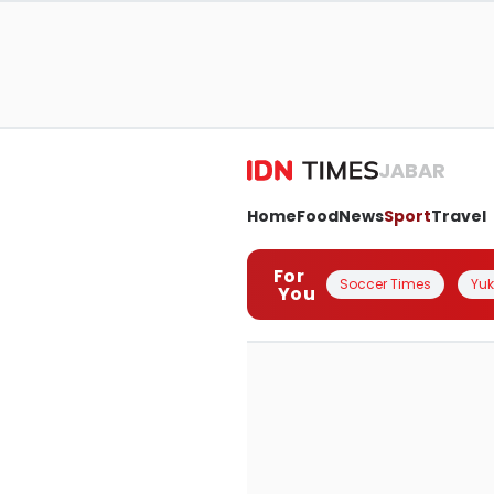
JABAR
Home
Food
News
Sport
Travel
For
Soccer Times
Yuk 
You