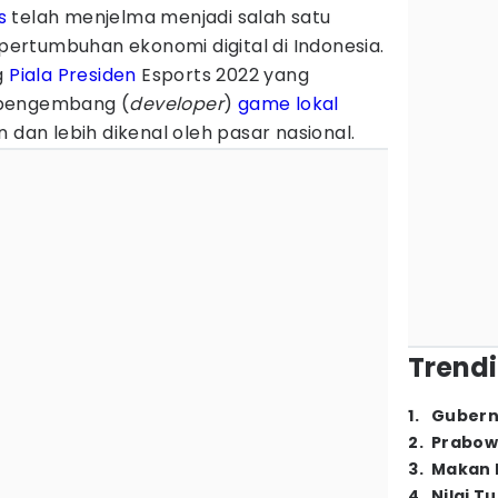
s
telah menjelma menjadi salah satu
rtumbuhan ekonomi digital di Indonesia.
g
Piala Presiden
Esports 2022 yang
 pengembang (
developer
)
game lokal
 dan lebih dikenal oleh pasar nasional.
Trendi
1
.
Gubern
2
.
Prabow
3
.
Makan B
4
.
Nilai T