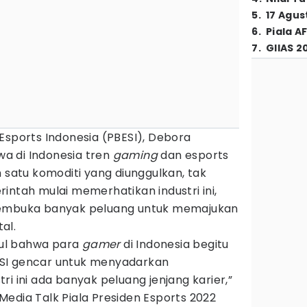
5
.
17 Agus
6
.
Piala A
7
.
GIIAS 2
Esports Indonesia (PBESI), Debora
a di Indonesia tren
gaming
dan esports
h satu komoditi yang diunggulkan, tak
intah mulai memerhatikan industri ini,
membuka banyak peluang untuk memajukan
al.
etul bahwa para
gamer
di Indonesia begitu
PBESI gencar untuk menyadarkan
i ini ada banyak peluang jenjang karier,”
edia Talk Piala Presiden Esports 2022