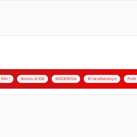
Pilih !
Iklanin di IDN
INSIDENESIA
#LokalBerdaya
Profi