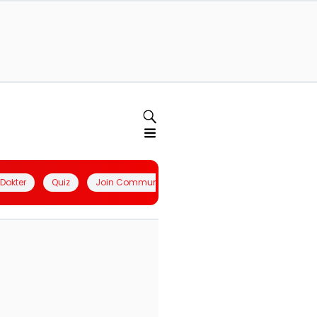
l Dokter
Quiz
Join Community