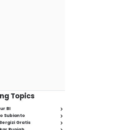
ng Topics
ur BI
o Subianto
ergizi Gratis
ukar Rupiah