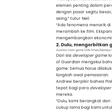
elemen penting dalam pere
dengan pasar segitu besar,
asing,” tutur Neil.
“Ada fenomena menarik di 
merambah ke film. Ekspansi
mengembangkan ekonomi di
2. Dulu, mengorbitkan 
ilustrasi main game (IDN Times/Mardya 
Dari sisi
developer game
lo
of Guardian mengakui ba
game. Semua harus dilaku
langkah awal pemasaran.
Andrew berpikir bahwa Pia
tepat bagi para
develope
mereka.
“Dulu, kami berangkat dari
cukup lama bagi kami unt