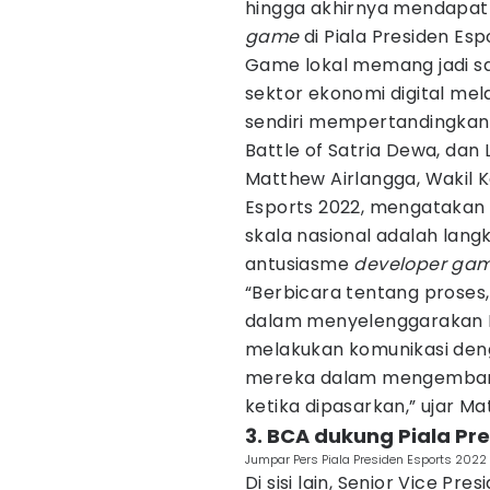
hingga akhirnya mendapat
game
di Piala Presiden Esp
Game lokal memang jadi s
sektor ekonomi digital melal
sendiri mempertandingkan t
Battle of Satria Dewa, dan 
Matthew Airlangga, Wakil 
Esports 2022, mengataka
skala nasional adalah lan
antusiasme
developer ga
“Berbicara tentang proses,
dalam menyelenggarakan Pi
melakukan komunikasi de
mereka dalam mengembang
ketika dipasarkan,” ujar M
3. BCA dukung Piala Pre
Jumpar Pers Piala Presiden Esports 2022
Di sisi lain, Senior Vice Pr