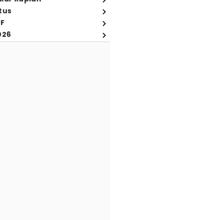
tus
FF
026