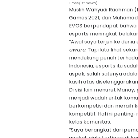
Times/Istimewa)
Muslih Wahyudi Rachman (
Games 2021; dan Muhamad 
EVOS berpendapat bahwa p
esports meningkat belakang
“Awal saya terjun ke duni
aware
. Tapi kita lihat sek
mendukung penuh terhadap in
Indonesia, esports itu su
aspek, salah satunya adal
kasih atas diselenggarakan
Di sisi lain menurut Manay,
menjadi wadah untuk komun
berkompetisi dan meraih k
kompetitif. Hal ini penting
kelas komunitas.
“Saya berangkat dari pema
angkat piala tertinggi di k