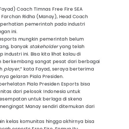
Fayad) Coach Timnas Free Fire SEA
Farchan Ridha (Manay), Head Coach
erhatian pemerintah pada industri
an ini.
a esports mungkin pemerintah belum
arang, banyak
stakeholder
yang telah
dustri ini. Bisa kita lihat kalau di
dah berkembang sangat pesat dari berbagai
ah
player
,” kata Fayad, seraya berterima
nya gelaran Piala Presiden.
 perhelatan Piala Presiden Esports bisa
itas dari pelosok Indonesia untuk
esempatan untuk berlaga di skena
, mengingat Manay sendiri ditemukan dari
in kelas komunitas hingga akhirnya bisa
ancah esports Free Fire. Semua itu