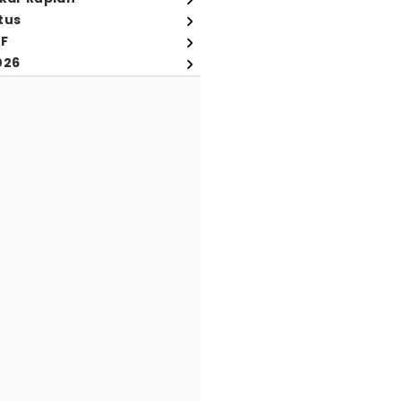
tus
FF
026