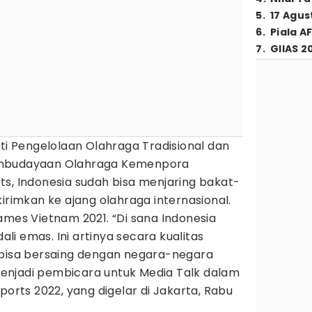
5
.
17 Agus
6
.
Piala A
7
.
GIIAS 2
uti Pengelolaan Olahraga Tradisional dan
embudayaan Olahraga Kemenpora
s, Indonesia sudah bisa menjaring bakat-
irimkan ke ajang olahraga internasional.
ames Vietnam 2021. “Di sana Indonesia
i emas. Ini artinya secara kualitas
 bisa bersaing dengan negara-negara
a menjadi pembicara untuk Media Talk dalam
ports 2022, yang digelar di Jakarta, Rabu