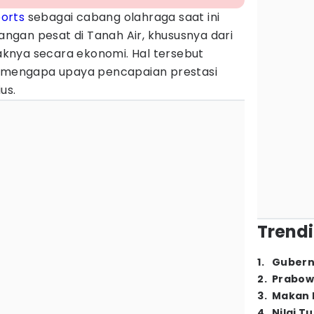
orts
sebagai cabang olahraga saat ini
gan pesat di Tanah Air, khususnya dari
knya secara ekonomi. Hal tersebut
t mengapa upaya pencapaian prestasi
us.
Trendi
1
.
Gubern
2
.
Prabow
3
.
Makan B
4
.
Nilai T