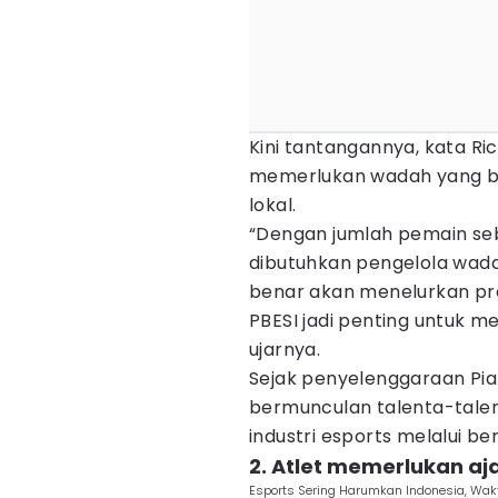
Kini tantangannya, kata Ric
memerlukan wadah yang b
lokal.
“Dengan jumlah pemain seb
dibutuhkan pengelola wad
benar akan menelurkan pres
PBESI jadi penting untuk m
ujarnya.
Sejak penyelenggaraan Pial
bermunculan talenta-talent
industri esports melalui be
2. Atlet memerlukan aj
Esports Sering Harumkan Indonesia, Wak