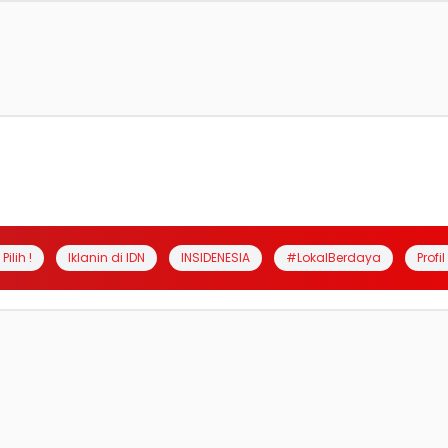
Pilih !
Iklanin di IDN
INSIDENESIA
#LokalBerdaya
Profi