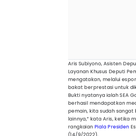
Aris Subiyono, Asisten Dep
Layanan Khusus Deputi P
mengatakan, melalui esport
bakat berprestasi untuk dik
Bukti nyatanya ialah SEA G
berhasil mendapatkan medal
pemain, kita sudah sangat
lainnya,” kata Aris, ketik
rangkaian
Piala Presiden
Es
(14/9/2022).