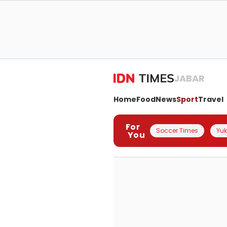
JABAR
Home
Food
News
Sport
Travel
For
Soccer Times
Yuk 
You