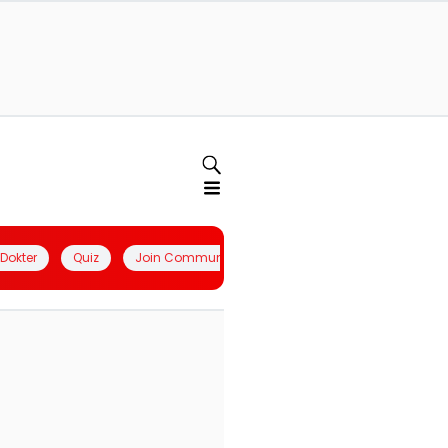
l Dokter
Quiz
Join Community