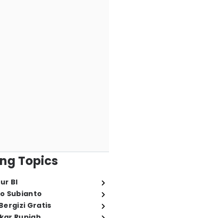
ng Topics
ur BI
o Subianto
ergizi Gratis
ukar Rupiah