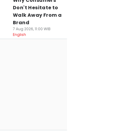
Why Consumers
mifinal Piala
2026: Upaya Tertib
Muda Biasakan 1
esiden, Igor
di Lapangan
Ribu Langkah pe
Don't Hesitate to
lic Prioritaskan
hingga Laporan
Hari Lewat Lari 5
Walk Away From a
ersiapan ACL
Keuangan
25 Jul 2026, 13:01 WIB
Brand
Sport
 Jul 2026, 07:56 WIB
26 Jul 2026, 11:22 WIB
7 Aug 2026, 11:00 WIB
ort
Sport
English