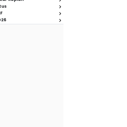
tus
FF
026