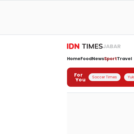
JABAR
Home
Food
News
Sport
Travel
For
Soccer Times
Yuk 
You