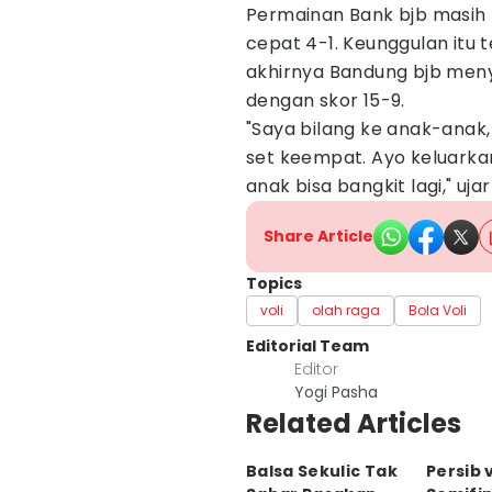
Permainan Bank bjb masih 
cepat 4-1. Keunggulan itu 
akhirnya Bandung bjb meny
dengan skor 15-9.
"Saya bilang ke anak-anak,
set keempat. Ayo keluarkan
anak bisa bangkit lagi," uja
Share Article
Topics
voli
olah raga
Bola Voli
Editorial Team
Editor
Yogi Pasha
Related Articles
Balsa Sekulic Tak
Persib v