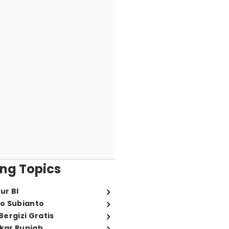
ng Topics
ur BI
o Subianto
ergizi Gratis
ukar Rupiah