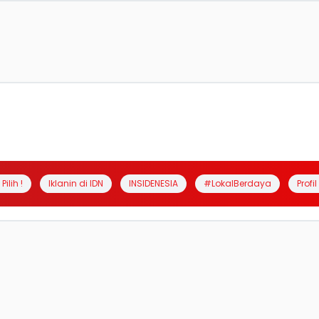
Pilih !
Iklanin di IDN
INSIDENESIA
#LokalBerdaya
Profi