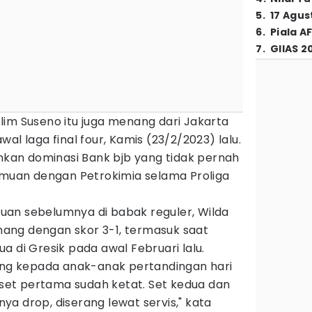
5
.
17 Agus
6
.
Piala A
7
.
GIIAS 2
lim Suseno itu juga menang dari Jakarta
al laga final four, Kamis (23/2/2023) lalu.
uhkan dominasi Bank bjb yang tidak pernah
temuan dengan Petrokimia selama Proliga
an sebelumnya di babak reguler, Wilda
menang dengan skor 3-1, termasuk saat
a di Gresik pada awal Februari lalu.
lang kepada anak-anak pertandingan hari
i set pertama sudah ketat. Set kedua dan
a drop, diserang lewat servis," kata