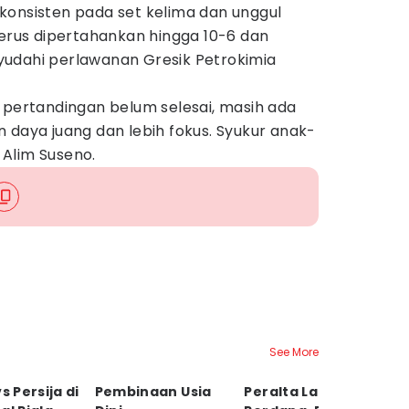
konsisten pada set kelima dan unggul
terus dipertahankan hingga 10-6 dan
udahi perlawanan Gresik Petrokimia
 pertandingan belum selesai, masih ada
 daya juang dan lebih fokus. Syukur anak-
r Alim Suseno.
See More
s Persija di
Pembinaan Usia
Peralta Latihan
Pe