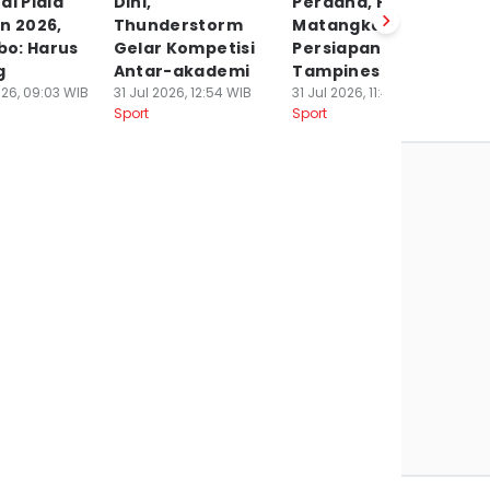
al Piala
Dini,
Perdana, Persib
Se
n 2026,
Thunderstorm
Matangkan
Pr
o: Harus
Gelar Kompetisi
Persiapan Hadapi
To
g
Antar-akademi
Tampines
P
26, 09:03 WIB
31 Jul 2026, 12:54 WIB
31 Jul 2026, 11:41 WIB
29
Sport
Sport
Sp