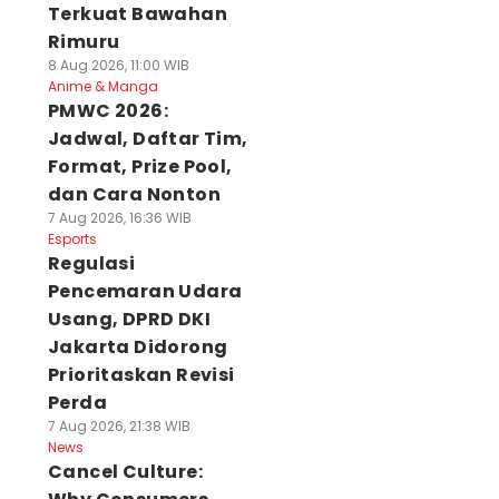
Terkuat Bawahan
Rimuru
8 Aug 2026, 11:00 WIB
Anime & Manga
PMWC 2026:
Jadwal, Daftar Tim,
Format, Prize Pool,
dan Cara Nonton
7 Aug 2026, 16:36 WIB
Esports
Regulasi
Pencemaran Udara
Usang, DPRD DKI
Jakarta Didorong
Prioritaskan Revisi
Perda
7 Aug 2026, 21:38 WIB
News
Cancel Culture:
rsib ke
Piala Presiden Elite
Advan Ajak Anak