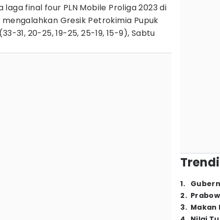
aga final four PLN Mobile Proliga 2023 di
i mengalahkan Gresik Petrokimia Pupuk
33-31, 20-25, 19-25, 25-19, 15-9), Sabtu
Trendi
1
.
Gubern
2
.
Prabow
3
.
Makan B
4
.
Nilai T