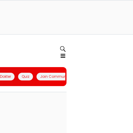
l Dokter
Quiz
Join Community