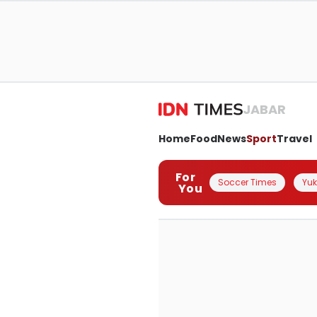
JABAR
Home
Food
News
Sport
Travel
For
Soccer Times
Yuk 
You