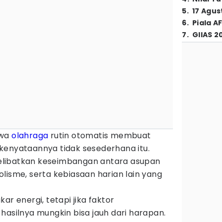
5
.
17 Agus
6
.
Piala A
7
.
GIIAS 2
hwa
olahraga
rutin otomatis membuat
kenyataannya tidak sesederhana itu.
libatkan keseimbangan antara asupan
abolisme, serta kebiasaan harian lain yang
energi, tetapi jika faktor
hasilnya mungkin bisa jauh dari harapan.