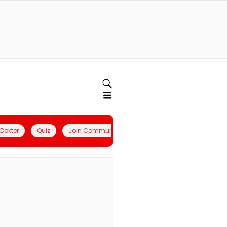
l Dokter
Quiz
Join Community