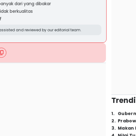
banyak dari yang dibakar
tidak berkualitas
f
ssisted and reviewed by our editorial team.
Trendi
1
.
Gubern
2
.
Prabow
3
.
Makan B
4
.
Nilai T