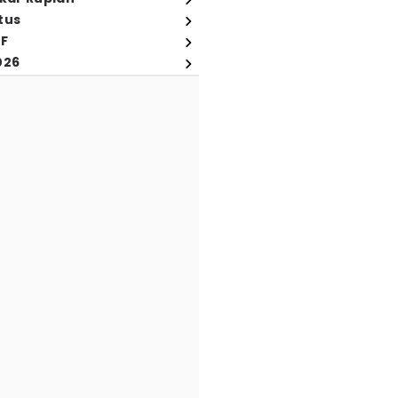
tus
FF
026