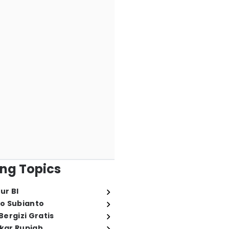
ng Topics
ur BI
o Subianto
ergizi Gratis
ukar Rupiah