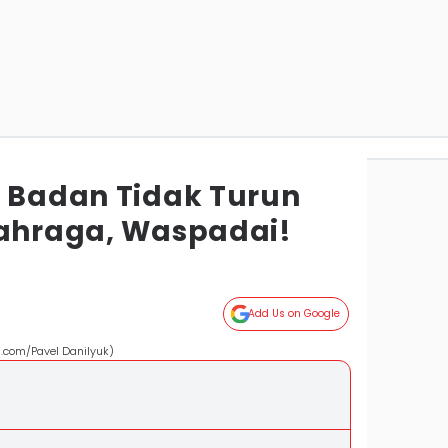
t Badan Tidak Turun
lahraga, Waspadai!
Add Us on Google
.com/Pavel Danilyuk)