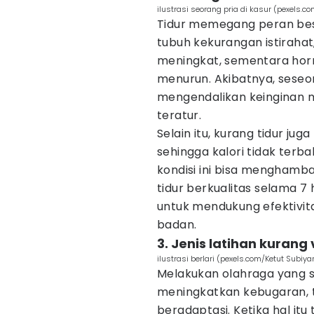
ilustrasi seorang pria di kasur (pexels.c
Tidur memegang peran bes
tubuh kekurangan istiraha
meningkat, sementara hor
menurun. Akibatnya, seseo
mengendalikan keinginan 
teratur.
Selain itu, kurang tidur j
sehingga kalori tidak terb
kondisi ini bisa menghamb
tidur berkualitas selama 7
untuk mendukung efektivi
badan.
3. Jenis latihan kurang 
ilustrasi berlari (pexels.com/Ketut Subiya
Melakukan olahraga yang 
meningkatkan kebugaran, 
beradaptasi. Ketika hal itu 