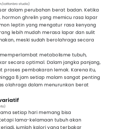
om/cottonbro studio)
ar dalam perubahan berat badan. Ketika
t, hormon ghrelin yang memicu rasa lapar
mon leptin yang mengatur rasa kenyang
rang lebih mudah merasa lapar dan sulit
makan, meski sudah berolahraga secara
uga memperlambat metabolisme tubuh,
akar secara optimal. Dalam jangka panjang,
at proses pembakaran lemak. Karena itu,
 hingga 8 jam setiap malam sangat penting
tas olahraga dalam menurunkan berat
variatif
nto)
sama setiap hari memang bisa
tetapi lama-kelamaan tubuh akan
terjadi, jumlah kalori yang terbakar