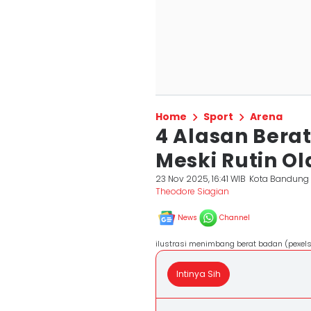
Home
Sport
Arena
4 Alasan Bera
Meski Rutin O
23 Nov 2025, 16:41 WIB
Kota Bandung
Theodore Siagian
News
Channel
ilustrasi menimbang berat badan (pexels
Intinya Sih