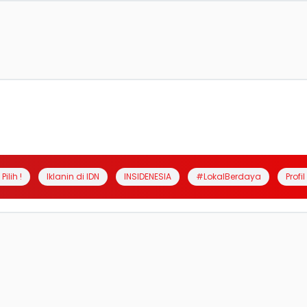
Pilih !
Iklanin di IDN
INSIDENESIA
#LokalBerdaya
Profi