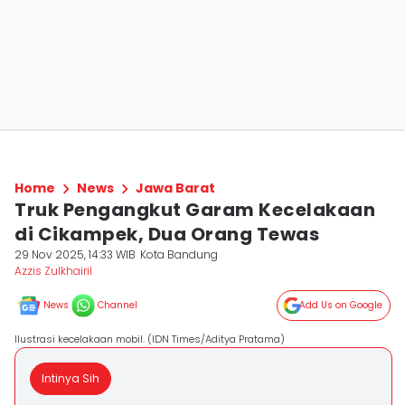
Home
News
Jawa Barat
Truk Pengangkut Garam Kecelakaan
di Cikampek, Dua Orang Tewas
29 Nov 2025, 14:33 WIB
Kota Bandung
Azzis Zulkhairil
News
Channel
Add Us on Google
Ilustrasi kecelakaan mobil. (IDN Times/Aditya Pratama)
Intinya Sih