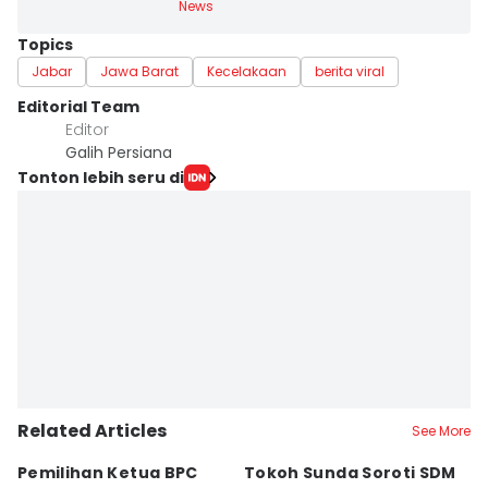
News
Topics
Jabar
Jawa Barat
Kecelakaan
berita viral
Editorial Team
Editor
Galih Persiana
Tonton lebih seru di
Related Articles
See More
Pemilihan Ketua BPC
Tokoh Sunda Soroti SDM
T