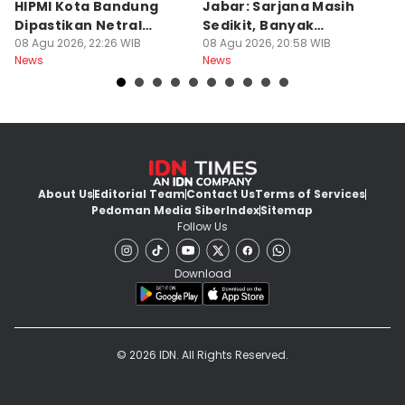
HIPMI Kota Bandung
Jabar: Sarjana Masih
P
Dipastikan Netral
Sedikit, Banyak
P
Tanpa Tekanan
08 Agu 2026, 22:26 WIB
Menganggur
08 Agu 2026, 20:58 WIB
08
News
News
Ne
About Us
Editorial Team
Contact Us
Terms of Services
Pedoman Media Siber
Index
Sitemap
Follow Us
Download
© 2026 IDN. All Rights Reserved.