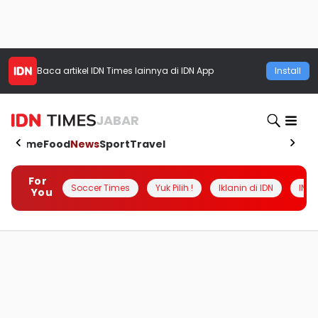
Baca artikel
IDN Times
lainnya di IDN App
Install
JABAR
Home
Food
News
Sport
Travel
For
Soccer Times
Yuk Pilih !
Iklanin di IDN
INSI
You