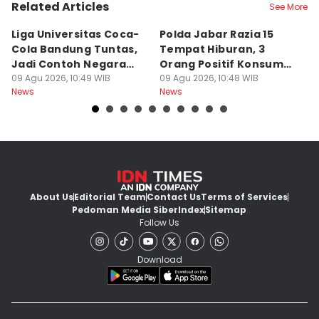
Related Articles
See More
Liga Universitas Coca-
Polda Jabar Razia 15
T
Cola Bandung Tuntas,
Tempat Hiburan, 3
B
Jadi Contoh Negara
Orang Positif Konsumsi
P
Lain
09 Agu 2026, 10:49 WIB
Narkoba
09 Agu 2026, 10:48 WIB
09
News
News
Ne
About Us
Editorial Team
Contact Us
Terms of Services
Pedoman Media Siber
Index
Sitemap
Follow Us
Download