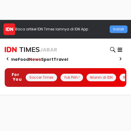
Baca artikel
IDN Times
lainnya di IDN App
Install
JABAR
Home
Food
News
Sport
Travel
For
Soccer Times
Yuk Pilih !
Iklanin di IDN
INSI
You