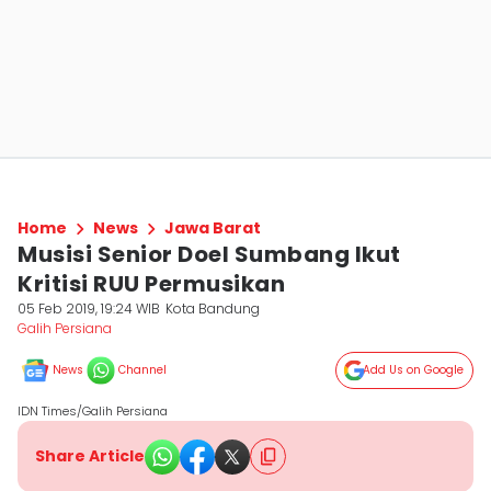
Home
News
Jawa Barat
Musisi Senior Doel Sumbang Ikut
Kritisi RUU Permusikan
05 Feb 2019, 19:24 WIB
Kota Bandung
Galih Persiana
News
Channel
Add Us on Google
IDN Times/Galih Persiana
Share Article