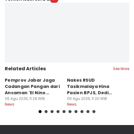
Related Articles
See More
Pemprov Jabar Jaga
Nakes RSUD
S
Cadangan Pangan dari
Tasikmalaya Hina
T
Ancaman 'El Nino
Pasien BPJS, Dedi
C
Godzilla'
06 Agu 2026, 11:29 WIB
Mulyadi Minta Disanksi
06 Agu 2026, 11:20 WIB
K
06
News
News
Ne