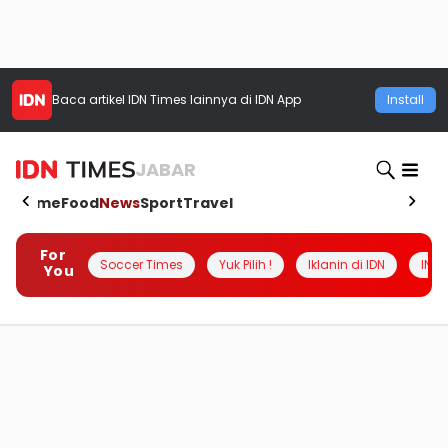
Baca artikel
IDN Times
lainnya di IDN App
Install
JABAR
Home
Food
News
Sport
Travel
For
Soccer Times
Yuk Pilih !
Iklanin di IDN
INSI
You