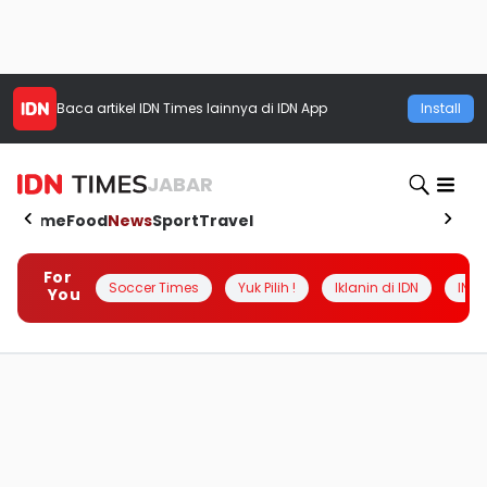
Baca artikel
IDN Times
lainnya di IDN App
Install
JABAR
Home
Food
News
Sport
Travel
For
Soccer Times
Yuk Pilih !
Iklanin di IDN
INSI
You