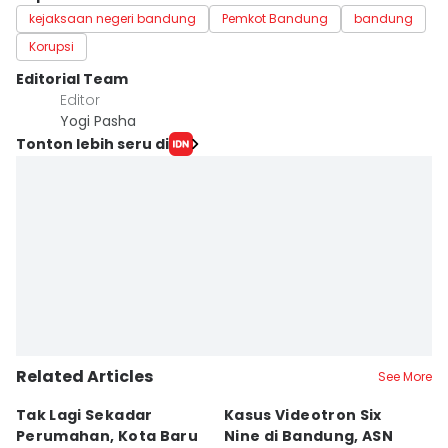
kejaksaan negeri bandung
Pemkot Bandung
bandung
Korupsi
Editorial Team
Editor
Yogi Pasha
Tonton lebih seru di
Related Articles
See More
Tak Lagi Sekadar
Kasus Videotron Six
K
Perumahan, Kota Baru
Nine di Bandung, ASN
M