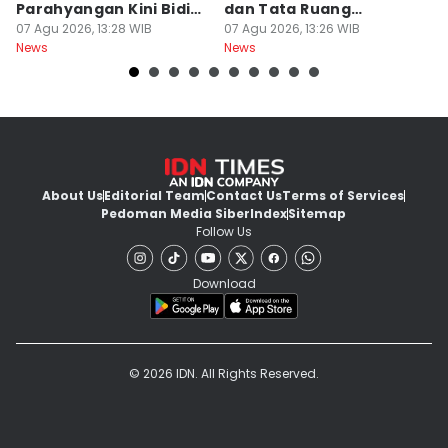
Parahyangan Kini Bidik
dan Tata Ruang
G
Wisatawan
07 Agu 2026, 13:28 WIB
Diperiksa
07 Agu 2026, 13:26 WIB
07
News
News
Ne
About Us
Editorial Team
Contact Us
Terms of Services
Pedoman Media Siber
Index
Sitemap
Follow Us
Download
© 2026 IDN. All Rights Reserved.