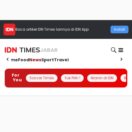
Baca artikel
IDN Times
lainnya di IDN App
Install
JABAR
Home
Food
News
Sport
Travel
For
Soccer Times
Yuk Pilih !
Iklanin di IDN
INSI
You