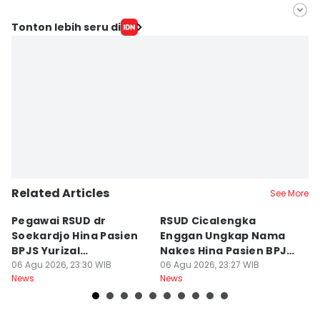
Editor
Tonton lebih seru di
Galih Persiana
Editor
Debbie Sutrisno
Related Articles
See More
Pegawai RSUD dr
RSUD Cicalengka
P
Soekardjo Hina Pasien
Enggan Ungkap Nama
M
BPJS Yurizal
Nakes Hina Pasien BPJS
D
Mengundurkan Diri
06 Agu 2026, 23:30 WIB
Yurizal
06 Agu 2026, 23:27 WIB
T
06
News
News
Ne