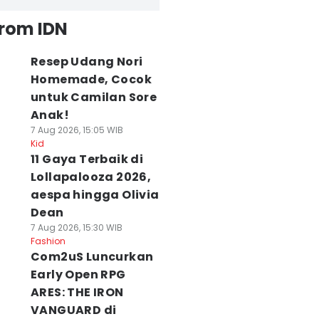
from IDN
Resep Udang Nori
Homemade, Cocok
untuk Camilan Sore
Anak!
7 Aug 2026, 15:05 WIB
Kid
11 Gaya Terbaik di
Lollapalooza 2026,
aespa hingga Olivia
Dean
7 Aug 2026, 15:30 WIB
Fashion
Com2uS Luncurkan
Early Open RPG
ARES: THE IRON
VANGUARD di