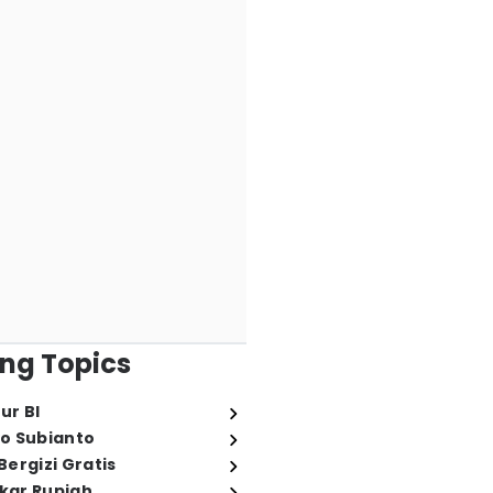
ng Topics
ur BI
o Subianto
ergizi Gratis
ukar Rupiah