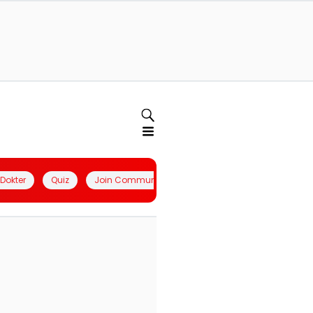
l Dokter
Quiz
Join Community