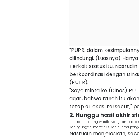
"PUPR, dalam kesimpulanny
dilindungi. (Luasnya) Hanya s
Terkait status itu, Nasrud
berkoordinasi dengan Din
(PUTR).
"Saya minta ke (Dinas) PUT
agar, bahwa tanah itu akan d
tetap di lokasi tersebut," p
2. Nunggu hasil akhir s
Ilustrasi seorang wanita yang tampak berpi
kebingungan, merefleksikan dilema peng
Nasrudin menjelaskan, sec