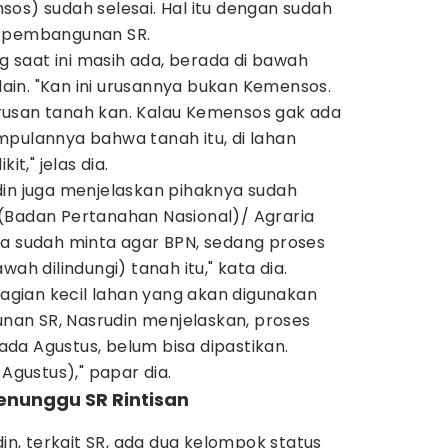
os) sudah selesai. Hal itu dengan sudah
k pembangunan SR.
saat ini masih ada, berada di bawah
in. "Kan ini urusannya bukan Kemensos.
rusan tanah kan. Kalau Kemensos gak ada
mpulannya bahwa tanah itu, di lahan
it," jelas dia.
din juga menjelaskan pihaknya sudah
(Badan Pertanahan Nasional)/ Agraria
ya sudah minta agar BPN, sedang proses
ah dilindungi) tanah itu," kata dia.
gian kecil lahan yang akan digunakan
an SR, Nasrudin menjelaskan, proses
da Agustus, belum bisa dipastikan.
 Agustus)," papar dia.
enunggu SR Rintisan
din, terkait SR, ada dua kelompok status