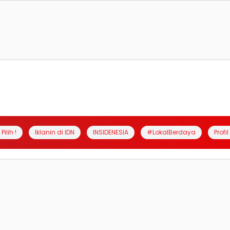
Pilih !
Iklanin di IDN
INSIDENESIA
#LokalBerdaya
Profi