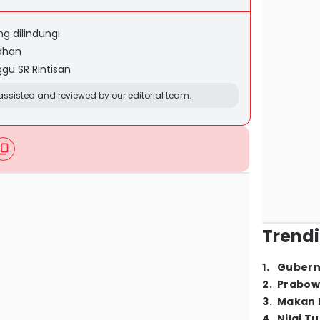
g dilindungi
lahan
u SR Rintisan
ssisted and reviewed by our editorial team.
Trendi
1
.
Gubern
2
.
Prabow
3
.
Makan B
4
.
Nilai T