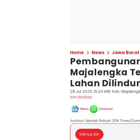
Home
News
Jawa Barat
Pembangunan 
Majalengka Te
Lahan Dilindu
28 Jul 2025, 15:24 WIB
Kab. Majaleng
Inin Nastain
News
Channel
ilustrasi Sekolah Rakyat (IDN Times/Suk
Intinya Sih