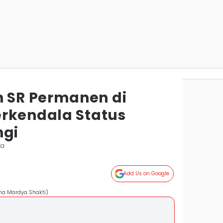
SR Permanen di
rkendala Status
ngi
ka
Add Us on Google
ma Mardya Shakti)