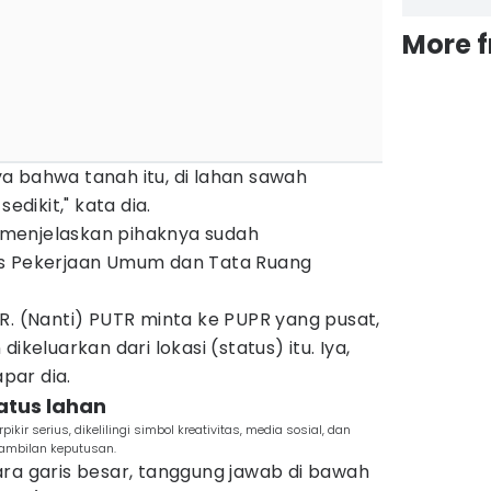
More 
a bahwa tanah itu, di lahan sawah
edikit," kata dia.
in menjelaskan pihaknya sudah
as Pekerjaan Umum dan Tata Ruang
R. (Nanti) PUTR minta ke PUPR yang pusat,
ikeluarkan dari lokasi (status) itu. Iya,
apar dia.
tatus lahan
kir serius, dikelilingi simbol kreativitas, media sosial, dan
ambilan keputusan.
ara garis besar, tanggung jawab di bawah