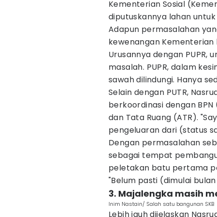
Kementerian Sosial (Kemens
diputuskannya lahan untu
Adapun permasalahan yang 
kewenangan Kementerian la
Urusannya dengan PUPR, u
masalah. PUPR, dalam kesi
sawah dilindungi. Hanya sedik
Selain dengan PUTR, Nasru
berkoordinasi dengan BPN 
dan Tata Ruang (ATR). "Sa
pengeluaran dari (status saw
Dengan permasalahan seba
sebagai tempat pembangun
peletakan batu pertama pa
"Belum pasti (dimulai bulan
3. Majalengka masih m
Inim Nastain/ Salah satu bangunan SKB
Lebih jauh dijelaskan Nasru