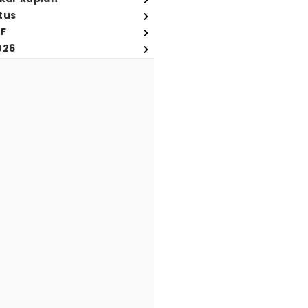
tus
FF
026