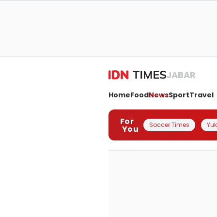
JABAR
Home
Food
News
Sport
Travel
For
Soccer Times
Yuk 
You