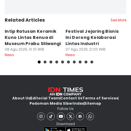
Related Articles
See More
Intip Ratusan Keramik
Festival Jejaring Bisnis
K
Kuno Lintas Benua di
Ini Dorong Kolaborasi
D
Museum Prabu Siliwangi
Lintas Industri
I
08 Agu 2026, 10:10 WIB
07 Agu 2026, 21:00 WIB
P
07
News
News
Ne
About Us
Editorial Team
Contact Us
Terms of Services
Pedoman Media Siber
Index
Sitemap
Follow Us
Download