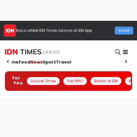
Baca artikel
IDN Times
lainnya di IDN App
Install
JABAR
Home
Food
News
Sport
Travel
For
Soccer Times
Yuk Pilih !
Iklanin di IDN
INSI
You