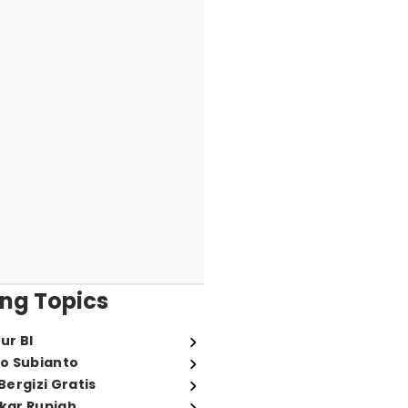
ng Topics
ur BI
o Subianto
ergizi Gratis
ukar Rupiah