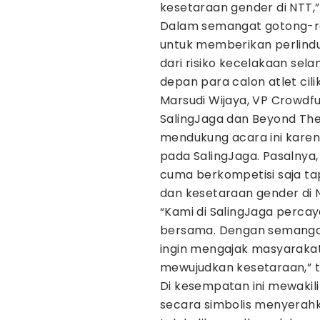
kesetaraan gender di NTT,”
Dalam semangat gotong-roy
untuk memberikan perlind
dari risiko kecelakaan sel
depan para calon atlet cilik 
Marsudi Wijaya, VP Crowdfu
SalingJaga dan Beyond Th
mendukung acara ini karena 
pada SalingJaga. Pasalnya,
cuma berkompetisi saja t
dan kesetaraan gender di 
“Kami di SalingJaga percay
bersama. Dengan semangat
ingin mengajak masyarakat 
mewujudkan kesetaraan,” 
Di kesempatan ini mewakili 
secara simbolis menyerahk