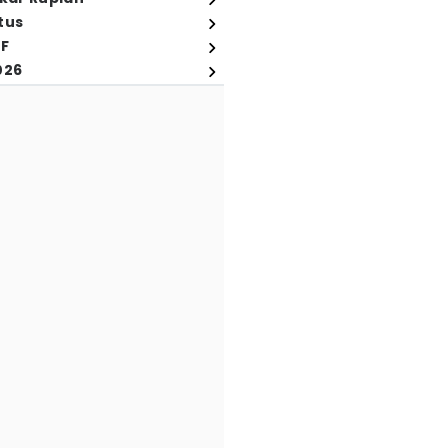
tus
FF
026