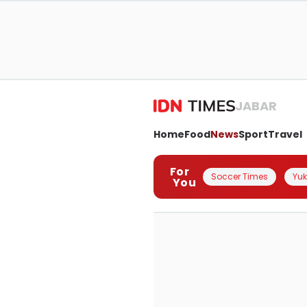
JABAR
Home
Food
News
Sport
Travel
For
Soccer Times
Yuk 
You