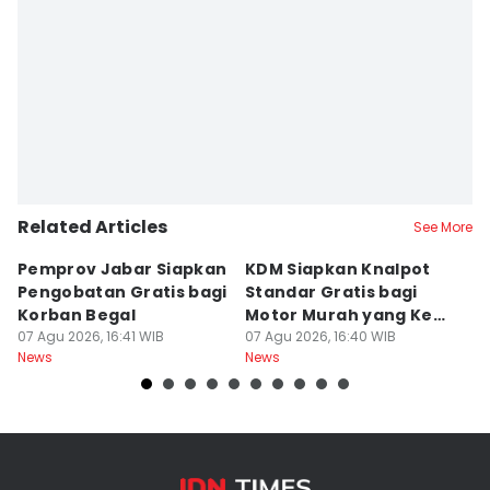
Related Articles
See More
Pemprov Jabar Siapkan
KDM Siapkan Knalpot
A
Pengobatan Gratis bagi
Standar Gratis bagi
S
Korban Begal
Motor Murah yang Kena
P
07 Agu 2026, 16:41 WIB
Razia
07 Agu 2026, 16:40 WIB
G
07
News
News
Ne
P