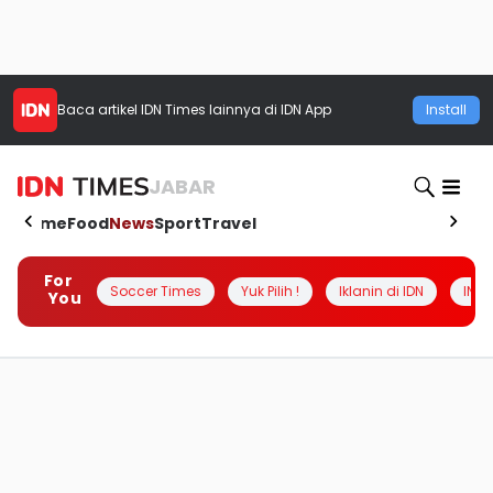
Baca artikel
IDN Times
lainnya di IDN App
Install
JABAR
Home
Food
News
Sport
Travel
For
Soccer Times
Yuk Pilih !
Iklanin di IDN
INSI
You