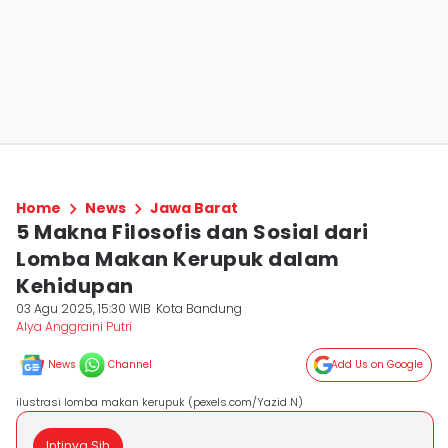
Home
News
Jawa Barat
5 Makna Filosofis dan Sosial dari
Lomba Makan Kerupuk dalam
Kehidupan
03 Agu 2025, 15:30 WIB
Kota Bandung
Alya Anggraini Putri
News
Channel
Add Us on Google
ilustrasi lomba makan kerupuk (pexels.com/Yazid N)
Intinya Sih