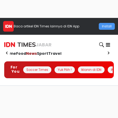
Baca artikel
IDN Times
lainnya di IDN App
Install
JABAR
Home
Food
News
Sport
Travel
For
Soccer Times
Yuk Pilih !
Iklanin di IDN
INSI
You