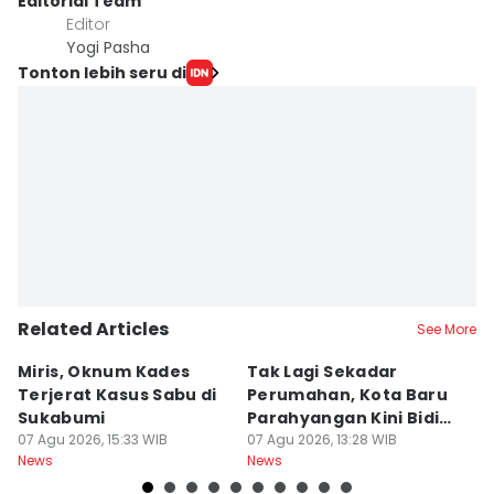
Editorial Team
Editor
Yogi Pasha
Tonton lebih seru di
Related Articles
See More
Miris, Oknum Kades
Tak Lagi Sekadar
K
Terjerat Kasus Sabu di
Perumahan, Kota Baru
N
Sukabumi
Parahyangan Kini Bidik
d
07 Agu 2026, 15:33 WIB
Wisatawan
07 Agu 2026, 13:28 WIB
D
07
News
News
Ne