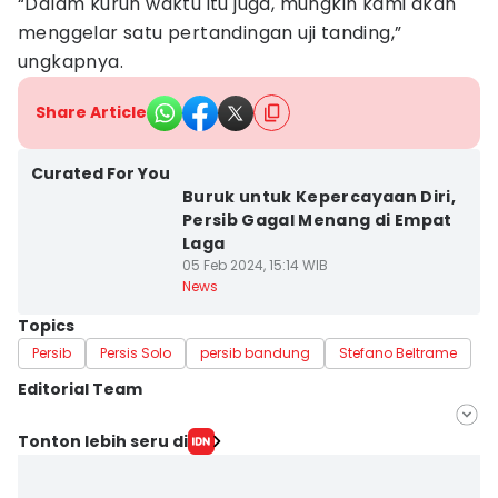
“Dalam kurun waktu itu juga, mungkin kami akan
menggelar satu pertandingan uji tanding,”
ungkapnya.
Share Article
Curated For You
Buruk untuk Kepercayaan Diri,
Persib Gagal Menang di Empat
Laga
05 Feb 2024, 15:14 WIB
News
Topics
Persib
Persis Solo
persib bandung
Stefano Beltrame
Editorial Team
Editor
Tonton lebih seru di
Galih Persiana