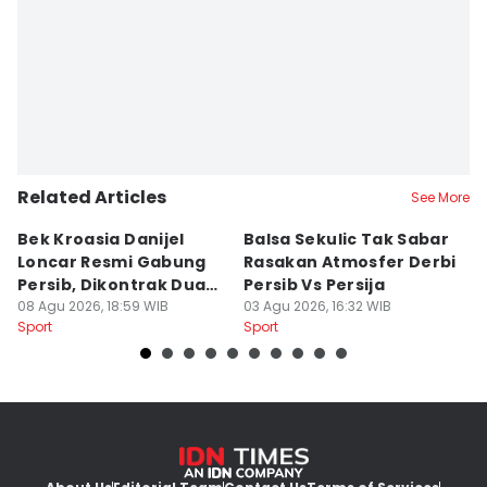
Editor
Debbie Sutrisno
Related Articles
See More
Bek Kroasia Danijel
Balsa Sekulic Tak Sabar
Pe
Loncar Resmi Gabung
Rasakan Atmosfer Derbi
S
Persib, Dikontrak Dua
Persib Vs Persija
2
Musim
08 Agu 2026, 18:59 WIB
03 Agu 2026, 16:32 WIB
M
03
Sport
Sport
Sp