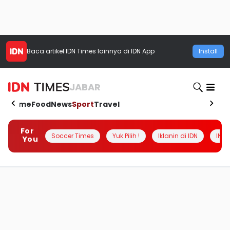
Baca artikel
IDN Times
lainnya di IDN App
Install
JABAR
Home
Food
News
Sport
Travel
For
Soccer Times
Yuk Pilih !
Iklanin di IDN
INSI
You