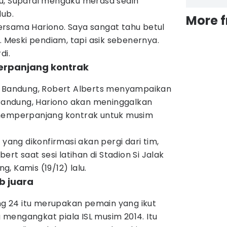
u, Supardi mengaku merasa sedih
lub.
More 
rsama Hariono. Saya sangat tahu betul
. Meski pendiam, tapi asik sebenernya.
di.
perpanjang kontrak
b Bandung, Robert Alberts menyampaikan
andung, Hariono akan meninggalkan
 memperpanjang kontrak untuk musim
 yang dikonfirmasi akan pergi dari tim,
ert saat sesi latihan di Stadion Si Jalak
, Kamis (19/12) lalu.
b juara
 24 itu merupakan pemain yang ikut
mengangkat piala ISL musim 2014. Itu