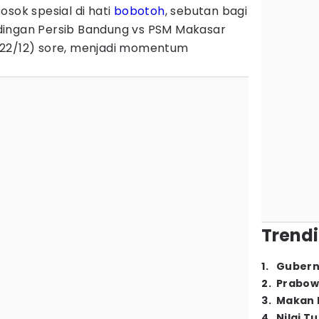
osok spesial di hati
bobotoh
, sebutan bagi
dingan Persib Bandung vs PSM Makasar
(22/12) sore, menjadi momentum
Trendi
1
.
Gubern
2
.
Prabow
3
.
Makan B
4
.
Nilai T