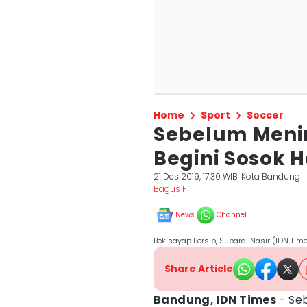
Home
Sport
Soccer
Sebelum Menin
Begini Sosok H
21 Des 2019, 17:30 WIB
Kota Bandung
Bagus F
News
Channel
Bek sayap Persib, Supardi Nasir (IDN Tim
Share Article
Bandung, IDN Times
- Se