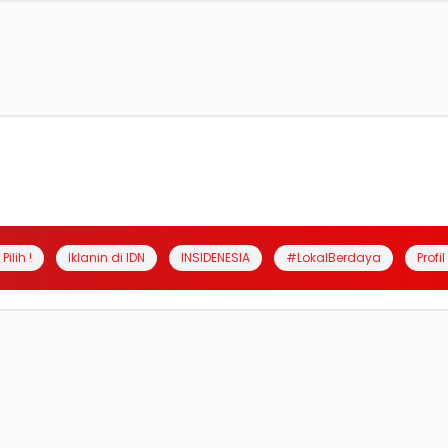
Pilih !
Iklanin di IDN
INSIDENESIA
#LokalBerdaya
Profi