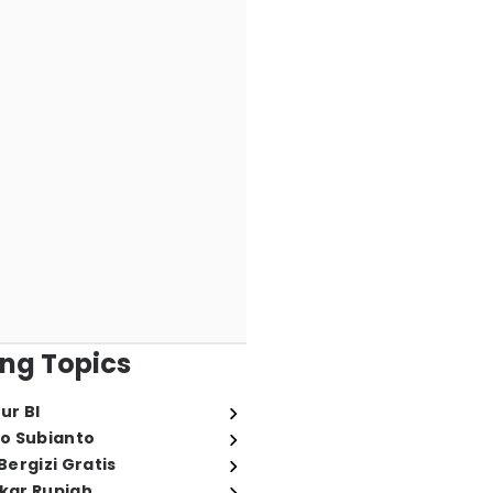
ng Topics
ur BI
o Subianto
ergizi Gratis
ukar Rupiah