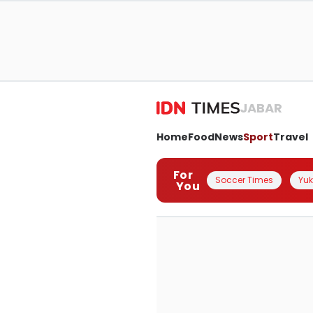
JABAR
Home
Food
News
Sport
Travel
For
Soccer Times
Yuk 
You