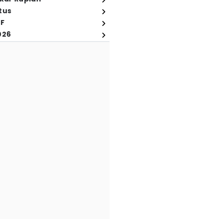
tus
FF
026