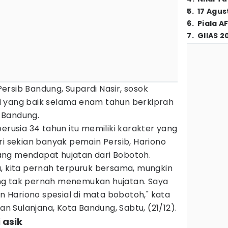
5
.
17 Agus
6
.
Piala A
7
.
GIIAS 2
rsib Bandung, Supardi Nasir, sosok
i yang baik selama enam tahun berkiprah
 Bandung.
berusia 34 tahun itu memiliki karakter yang
ri sekian banyak pemain Persib, Hariono
ang mendapat hujatan dari Bobotoh.
a, kita pernah terpuruk bersama, mungkin
ng tak pernah menemukan hujatan. Saya
un Hariono spesial di mata bobotoh," kata
lan Sulanjana, Kota Bandung, Sabtu, (21/12).
 asik