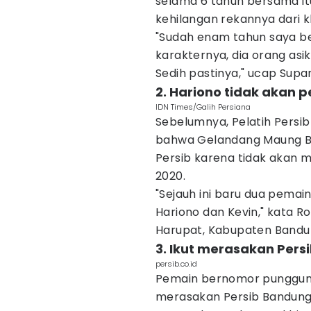
selama 6 tahun bersama it
kehilangan rekannya dari k
"Sudah enam tahun saya be
karakternya, dia orang asik
Sedih pastinya," ucap Supar
2. Hariono tidak akan 
IDN Times/Galih Persiana
Sebelumnya, Pelatih Persi
bahwa Gelandang Maung B
Persib karena tidak akan
2020.
"Sejauh ini baru dua pemain
Hariono dan Kevin," kata Rob
Harupat, Kabupaten Bandung
3. Ikut merasakan Persi
persib.co.id
Pemain bernomor punggung
merasakan Persib Bandung 