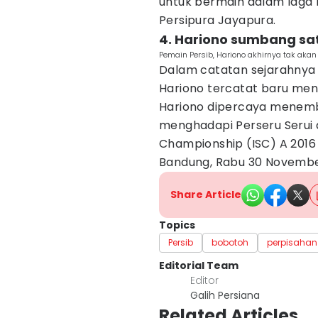
untuk bermain dalam laga 
Persipura Jayapura.
4. Hariono sumbang sat
Pemain Persib, Hariono akhirnya tak akan 
Dalam catatan sejarahnya
Hariono tercatat baru men
Hariono dipercaya menemba
menghadapi Perseru Serui 
Championship (ISC) A 2016 
Bandung, Rabu 30 Novembe
Share Article
Topics
Persib
bobotoh
perpisahan
Editorial Team
Editor
Galih Persiana
Related Articles