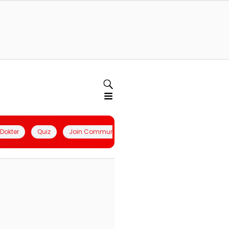
l Dokter
Quiz
Join Community