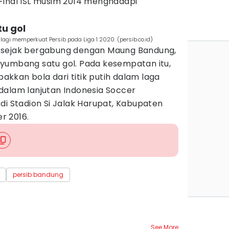
Final ISL musim 2014 menghadapi
u gol
lagi memperkuat Persib pada Liga 1 2020. (persib.co.id)
 sejak bergabung dengan Maung Bandung,
yumbang satu gol. Pada kesempatan itu,
kkan bola dari titik putih dalam laga
dalam lanjutan Indonesia Soccer
di Stadion Si Jalak Harupat, Kabupaten
r 2016.
persib bandung
See More