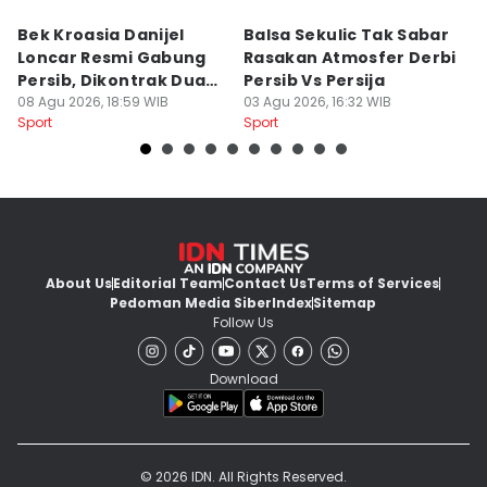
Bek Kroasia Danijel
Balsa Sekulic Tak Sabar
Pe
Loncar Resmi Gabung
Rasakan Atmosfer Derbi
S
Persib, Dikontrak Dua
Persib Vs Persija
2
Musim
08 Agu 2026, 18:59 WIB
03 Agu 2026, 16:32 WIB
M
03
Sport
Sport
Sp
About Us
Editorial Team
Contact Us
Terms of Services
Pedoman Media Siber
Index
Sitemap
Follow Us
Download
© 2026 IDN. All Rights Reserved.