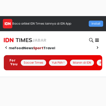
Baca artikel
IDN Times
lainnya di IDN App
Install
JABAR
Home
Food
News
Sport
Travel
For
Soccer Times
Yuk Pilih !
Iklanin di IDN
INSI
You