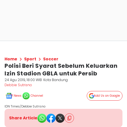
Home
Sport
Soccer
Polisi Beri Syarat Sebelum Keluarkan
Izin Stadion GBLA untuk Persib
24 Agu 2019, 18:00 WIB
Kota Bandung
Debbie Sutrisno
News
Channel
Add Us on Google
IDN Times/Debbie Sutrisno
Share Article