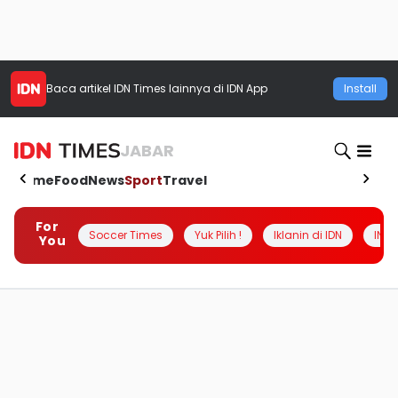
Baca artikel
IDN Times
lainnya di IDN App
Install
JABAR
Home
Food
News
Sport
Travel
For
Soccer Times
Yuk Pilih !
Iklanin di IDN
INSI
You