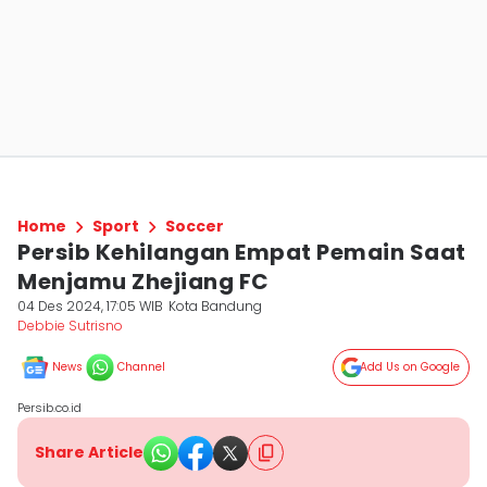
Home
Sport
Soccer
Persib Kehilangan Empat Pemain Saat
Menjamu Zhejiang FC
04 Des 2024, 17:05 WIB
Kota Bandung
Debbie Sutrisno
News
Channel
Add Us on Google
Persib.co.id
Share Article