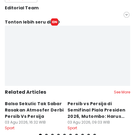
Editorial Team
Editor
Tonton lebih seru di
Galih Persiana
Editor
Debbie Sutrisno
Related Articles
See More
Balsa Sekulic Tak Sabar
Persib vs Persija di
P
Rasakan Atmosfer Derbi
Semifinal Piala Presiden
T
Persib Vs Persija
2026, Mutombo: Harus
K
03 Agu 2026, 16:32 WIB
Menang
03 Agu 2026, 09:03 WIB
a
31
Sport
Sport
Sp