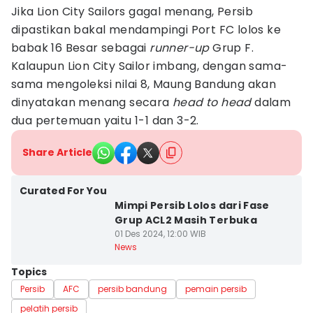
Jika Lion City Sailors gagal menang, Persib
dipastikan bakal mendampingi Port FC lolos ke
babak 16 Besar sebagai
runner-up
Grup F.
Kalaupun Lion City Sailor imbang, dengan sama-
sama mengoleksi nilai 8, Maung Bandung akan
dinyatakan menang secara
head to head
dalam
dua pertemuan yaitu 1-1 dan 3-2.
Share Article
Curated For You
Mimpi Persib Lolos dari Fase
Grup ACL2 Masih Terbuka
01 Des 2024, 12:00 WIB
News
Topics
Persib
AFC
persib bandung
pemain persib
pelatih persib