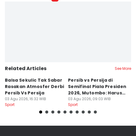
Related Articles
See More
Balsa Sekulic Tak Sabar
Persib vs Persija di
P
Rasakan Atmosfer Derbi
Semifinal Piala Presiden
T
Persib Vs Persija
2026, Mutombo: Harus
K
03 Agu 2026, 16:32 WIB
Menang
03 Agu 2026, 09:03 WIB
a
31
Sport
Sport
Sp