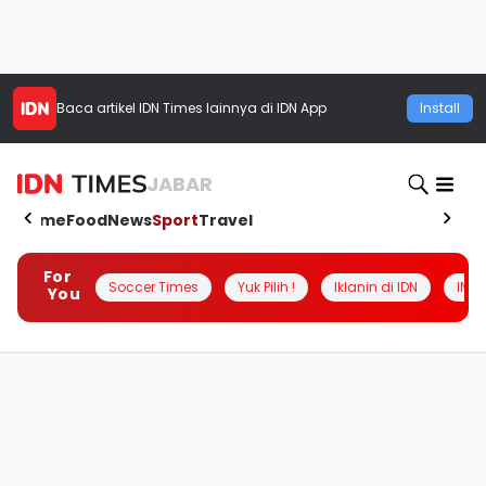
Baca artikel
IDN Times
lainnya di IDN App
Install
JABAR
Home
Food
News
Sport
Travel
For
Soccer Times
Yuk Pilih !
Iklanin di IDN
INSI
You