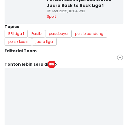
Juara Back to Back Liga 1
05 Mei 2025, 18:04 WIB
Sport
Topics
BRI Liga 1
Persib
persebaya
persib bandung
persik kediri
juara liga
Editorial Team
Editor
Tonton lebih seru di
Galih Persiana
Editor
Debbie Sutrisno