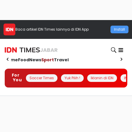
Baca artikel
IDN Times
lainnya di IDN App
Install
JABAR
Home
Food
News
Sport
Travel
For
Soccer Times
Yuk Pilih !
Iklanin di IDN
INSI
You