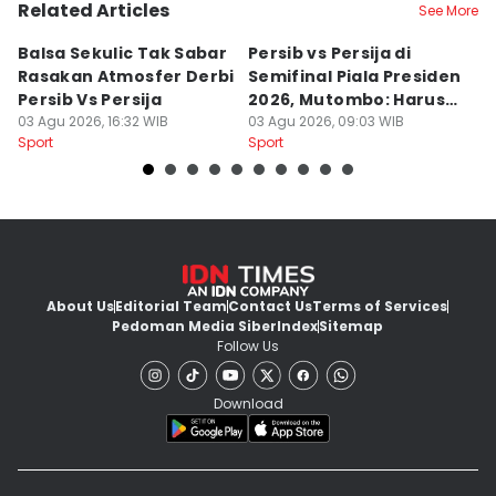
Related Articles
See More
Balsa Sekulic Tak Sabar
Persib vs Persija di
P
Rasakan Atmosfer Derbi
Semifinal Piala Presiden
T
Persib Vs Persija
2026, Mutombo: Harus
K
03 Agu 2026, 16:32 WIB
Menang
03 Agu 2026, 09:03 WIB
a
31
Sport
Sport
Sp
About Us
Editorial Team
Contact Us
Terms of Services
Pedoman Media Siber
Index
Sitemap
Follow Us
Download