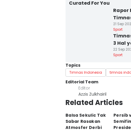
Curated For You
Rapor 
Timnas
21 Sep 202
Sport
Timnas
3 Hal 
22 Sep 202
Sport
Topics
Timnas Indonesia
timnas ind
Editorial Team
Editor
Azzis Zulkhairil
Related Articles
Balsa Sekulic Tak
Persib v
Sabar Rasakan
Semifin
Atmosfer Derbi
Preside