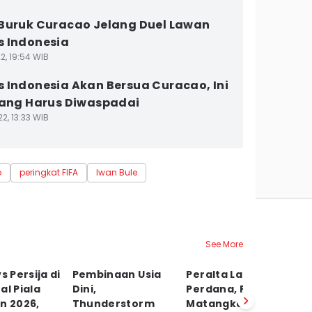
Buruk Curacao Jelang Duel Lawan
 Indonesia
2, 19:54 WIB
 Indonesia Akan Bersua Curacao, Ini
yang Harus Diwaspadai
2, 13:33 WIB
o
peringkat FIFA
Iwan Bule
See More
s Persija di
Pembinaan Usia
Peralta Latihan
Pe
al Piala
Dini,
Perdana, Persib
Se
n 2026,
Thunderstorm
Matangkan
Pr