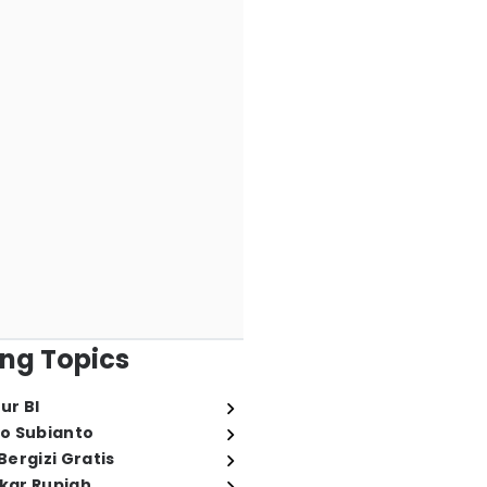
ng Topics
ur BI
o Subianto
ergizi Gratis
ukar Rupiah