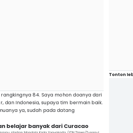
Tonton leb
 rangkingnya 84. Saya mohon doanya dari
, dan Indonesia, supaya tim bermain baik.
uanya ya, sudah pada datang
an belajar banyak dari Curacao
njau stadion Mandala Krida Yogyakarta. (IDN TImes/Tunggul