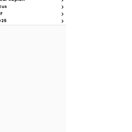
tus
FF
026