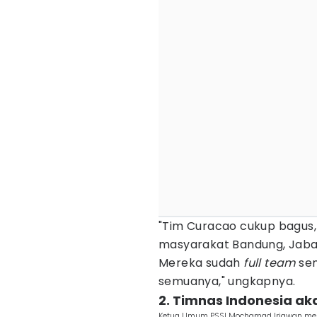
"Tim Curacao cukup bagus,
masyarakat Bandung, Jabar
Mereka sudah
full team
sem
semuanya," ungkapnya.
2. Timnas Indonesia ak
Ketua Umum PSSI Mochamad Iriawan meni