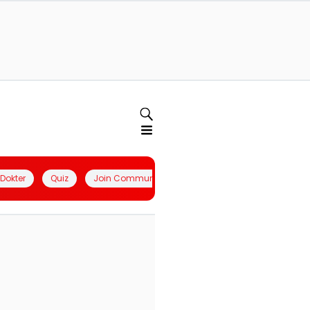
l Dokter
Quiz
Join Community