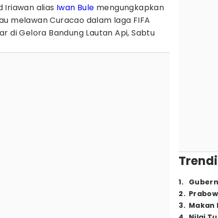
 Iriawan alias
Iwan Bule
mengungkapkan
u melawan Curacao dalam laga FIFA
r di Gelora Bandung Lautan Api, Sabtu
Trendi
1
.
Gubern
2
.
Prabow
3
.
Makan B
4
.
Nilai T