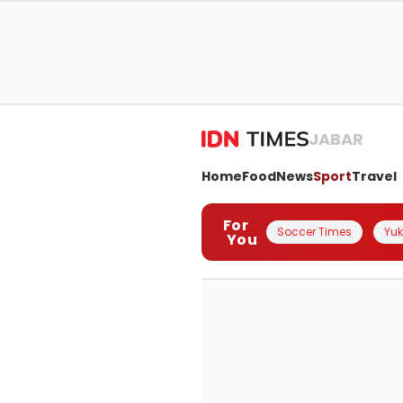
JABAR
Home
Food
News
Sport
Travel
For
Soccer Times
Yuk 
You