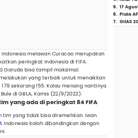
5
.
17 Agus
6
.
Piala A
7
.
GIIAS 2
s Indonesia melawan Curacao merupakan
atkan peringkat Indonesia di FIFA.
d Garuda bisa tampil maksimal.
elakukan yang terbaik untuk menaikkan
a 179 sekarang 155. Kalau menang nantinya
n Bule di GBLA, Kamis (22/9/2022).
im yang ada di peringkat 84 FIFA
 tim yang tidak bisa diremehkan. Iwan
A
Indonesia kalah dibandingkan dengan
ni.