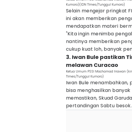
Kumoro)(IDN TImes/Tunggul Kumoro)
Selain mengejar pringkat 
ini akan memberikan peng
mendapatkan materi berma
"Kita ingin menimba pengal
nantinya memberikan peng
cukup kuat loh, banyak pe
3. Iwan Bule pastikan 
melawan Curacao
Ketua Umum PSSI Mochamad Iriawan (kiri
TImes/Tunggul Kumoro)
Iwan Bule menambahkan, p
bisa menghasilkan banyak 
memastikan, Skuad Garuda 
pertandingan Sabtu besok.