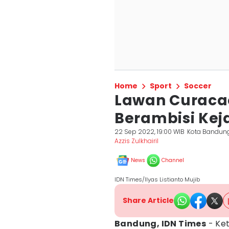
Home
Sport
Soccer
Lawan Curacao
Berambisi Keja
22 Sep 2022, 19:00 WIB
Kota Bandun
Azzis Zulkhairil
News
Channel
IDN Times/Ilyas Listianto Mujib
Share Article
Bandung, IDN Times
- Ke