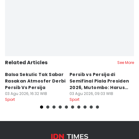
Editor
Debbie Sutrisno
Related Articles
See More
Balsa Sekulic Tak Sabar
Persib vs Persija di
P
Rasakan Atmosfer Derbi
Semifinal Piala Presiden
T
Persib Vs Persija
2026, Mutombo: Harus
K
03 Agu 2026, 16:32 WIB
Menang
03 Agu 2026, 09:03 WIB
a
31
Sport
Sport
Sp