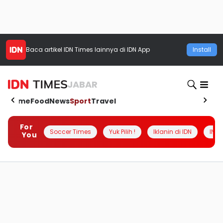
Baca artikel
IDN Times
lainnya di IDN App
Install
JABAR
Home
Food
News
Sport
Travel
For
Soccer Times
Yuk Pilih !
Iklanin di IDN
INSI
You