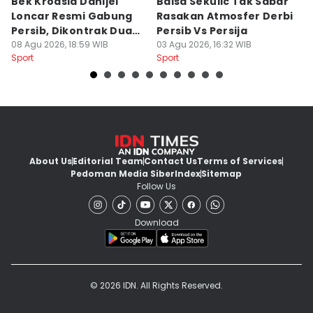
Bek Kroasia Danijel
Balsa Sekulic Tak Sabar
Pe
Loncar Resmi Gabung
Rasakan Atmosfer Derbi
S
Persib, Dikontrak Dua
Persib Vs Persija
2
Musim
08 Agu 2026, 18:59 WIB
03 Agu 2026, 16:32 WIB
M
03
Sport
Sport
Sp
About Us
Editorial Team
Contact Us
Terms of Services
Pedoman Media Siber
Index
Sitemap
Follow Us
Download
© 2026 IDN. All Rights Reserved.