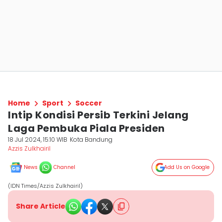
Home
Sport
Soccer
Intip Kondisi Persib Terkini Jelang
Laga Pembuka Piala Presiden
18 Jul 2024, 15:10 WIB
Kota Bandung
Azzis Zulkhairil
News
Channel
Add Us on Google
(IDN Times/Azzis Zulkhairil)
Share Article