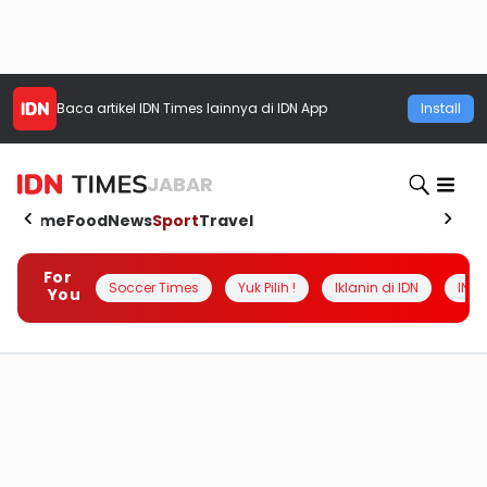
Baca artikel
IDN Times
lainnya di IDN App
Install
JABAR
Home
Food
News
Sport
Travel
For
Soccer Times
Yuk Pilih !
Iklanin di IDN
INSI
You