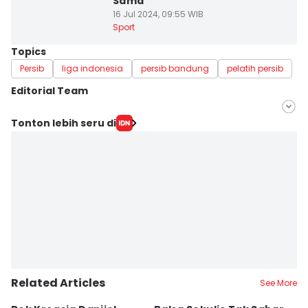
Sama
16 Jul 2024, 09:55 WIB
Sport
Topics
Persib
liga indonesia
persib bandung
pelatih persib
Editorial Team
Editor
Tonton lebih seru di
Galih Persiana
Editor
Azzis Zulkhairil
Related Articles
See More