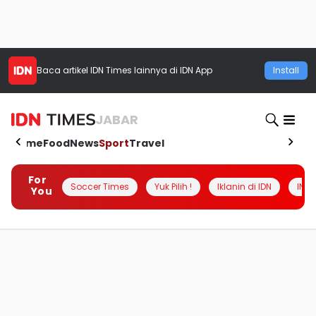
Baca artikel
IDN Times
lainnya di IDN App
Install
JABAR
Home
Food
News
Sport
Travel
For
Soccer Times
Yuk Pilih !
Iklanin di IDN
INSI
You