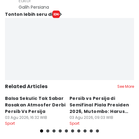
Editor
Galih Persiana
Tonton lebih seru di
Related Articles
See More
Balsa Sekulic Tak Sabar
Persib vs Persija di
P
Rasakan Atmosfer Derbi
Semifinal Piala Presiden
T
Persib Vs Persija
2026, Mutombo: Harus
K
03 Agu 2026, 16:32 WIB
Menang
03 Agu 2026, 09:03 WIB
a
31
Sport
Sport
Sp