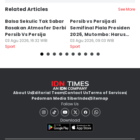
Related Articles
See More
Balsa Sekulic Tak Sabar
Persib vs Persija di
P
Rasakan Atmosfer Derbi
Semifinal Piala Presiden
T
Persib Vs Persija
2026, Mutombo: Harus
K
03 Agu 2026, 16:32 WIB
Menang
03 Agu 2026, 09:03 WIB
a
31
Sport
Sport
Sp
About Us
Editorial Team
Contact Us
Terms of Services
Pedoman Media Siber
Index
Sitemap
Follow Us
Download