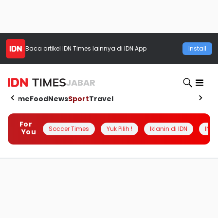
Baca artikel
IDN Times
lainnya di IDN App
Install
JABAR
Home
Food
News
Sport
Travel
For
Soccer Times
Yuk Pilih !
Iklanin di IDN
INSI
You