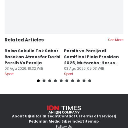
Related Articles
See More
Balsa Sekulic Tak Sabar
Persib vs Persija di
P
Rasakan Atmosfer Derbi
Semifinal Piala Presiden
T
Persib Vs Persija
2026, Mutombo: Harus
K
03 Agu 2026, 16:32 WIB
Menang
03 Agu 2026, 09:03 WIB
a
31
Sport
Sport
Sp
About Us
Editorial Team
Contact Us
Terms of Services
Pedoman Media Siber
Index
Sitemap
Follow Us