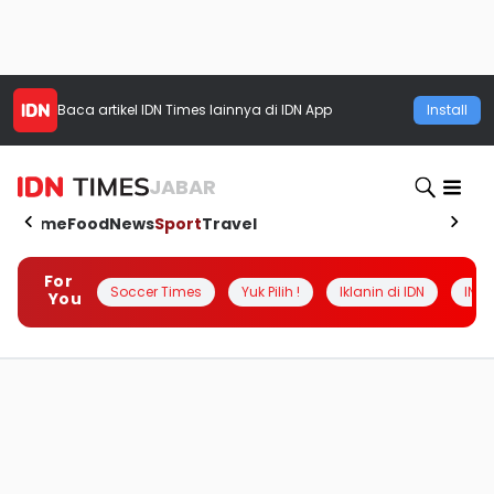
Baca artikel
IDN Times
lainnya di IDN App
Install
JABAR
Home
Food
News
Sport
Travel
For
Soccer Times
Yuk Pilih !
Iklanin di IDN
INSI
You