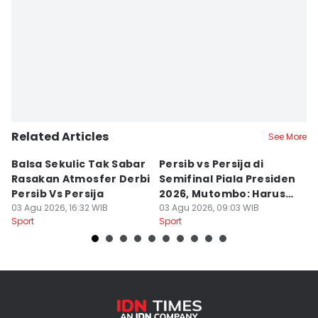
Related Articles
See More
Balsa Sekulic Tak Sabar
Persib vs Persija di
P
Rasakan Atmosfer Derbi
Semifinal Piala Presiden
T
Persib Vs Persija
2026, Mutombo: Harus
K
03 Agu 2026, 16:32 WIB
Menang
03 Agu 2026, 09:03 WIB
a
31
Sport
Sport
Sp