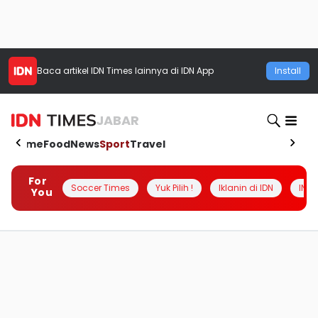
Baca artikel
IDN Times
lainnya di IDN App
Install
JABAR
Home
Food
News
Sport
Travel
For
Soccer Times
Yuk Pilih !
Iklanin di IDN
INSI
You