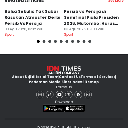
Related Articles
See More
Balsa Sekulic Tak Sabar
Persib vs Persija di
P
Rasakan Atmosfer Derbi
Semifinal Piala Presiden
T
Persib Vs Persija
2026, Mutombo: Harus
K
03 Agu 2026, 16:32 WIB
Menang
03 Agu 2026, 09:03 WIB
a
31
Sport
Sport
Sp
About Us
Editorial Team
Contact Us
Terms of Services
Pedoman Media Siber
Index
Sitemap
Follow Us
Download
© 2026 IDN. All Rights Reserved.