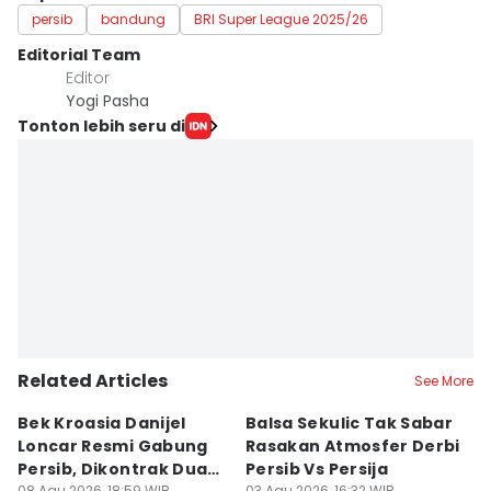
persib
bandung
BRI Super League 2025/26
Editorial Team
Editor
Yogi Pasha
Tonton lebih seru di
Related Articles
See More
Bek Kroasia Danijel
Balsa Sekulic Tak Sabar
Pe
Loncar Resmi Gabung
Rasakan Atmosfer Derbi
S
Persib, Dikontrak Dua
Persib Vs Persija
2
08 Agu 2026, 18:59 WIB
03 Agu 2026, 16:32 WIB
03