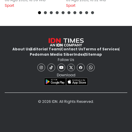
Musim
M
Sport
Sport
Sp
About Us
Editorial Team
Contact Us
Terms of Services
Pedoman Media Siber
Index
Sitemap
Follow Us
Download
© 2026 IDN. All Rights Reserved.