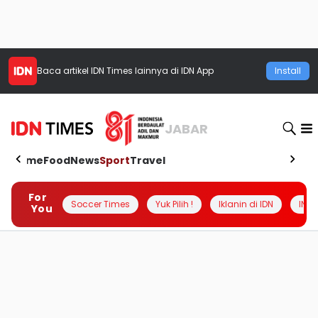
Baca artikel
IDN Times
lainnya di IDN App
Install
JABAR
Home
Food
News
Sport
Travel
For
Soccer Times
Yuk Pilih !
Iklanin di IDN
INSI
You