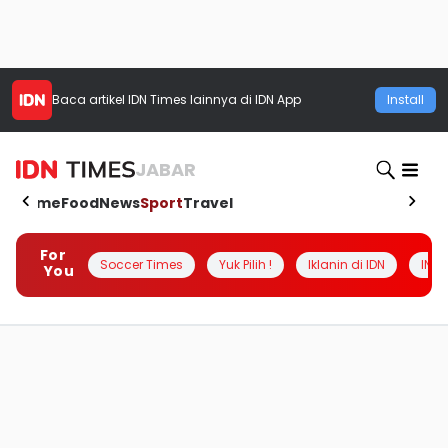
Baca artikel
IDN Times
lainnya di IDN App
Install
JABAR
Home
Food
News
Sport
Travel
For
Soccer Times
Yuk Pilih !
Iklanin di IDN
INSI
You