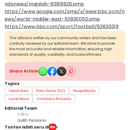
ndonesia/majalah-63819926.amp
https://www.google.com/amp/s/www.bbc.com/n
ews/world-middle-east-63930050.amp
https://www.bbc.com/sport/football/63830319
This article is written by our community writers and has been
carefully reviewed by our editorial team. We strive to provide
the most accurate and reliable information, ensuring high
standards of quality, credibility, and trustworthiness.
Share Article
Topics
Sepak Bola
Piala Dunia 2022
Pesepakbola
Lionel Messi
Christiano Ronaldo
Editorial Team
Editor
Galih Persiana
Tonton lebih seru di