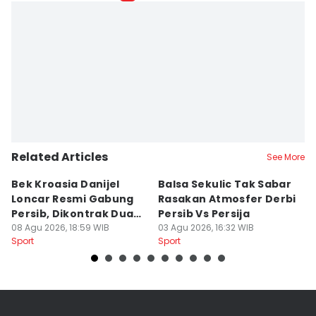
Related Articles
See More
Bek Kroasia Danijel
Balsa Sekulic Tak Sabar
Pe
Loncar Resmi Gabung
Rasakan Atmosfer Derbi
S
Persib, Dikontrak Dua
Persib Vs Persija
2
Musim
08 Agu 2026, 18:59 WIB
03 Agu 2026, 16:32 WIB
M
03
Sport
Sport
Sp