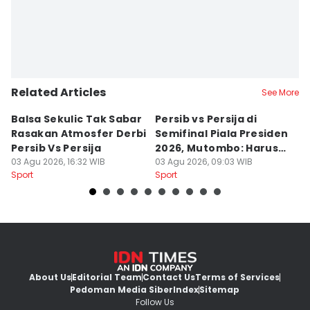
Related Articles
See More
Balsa Sekulic Tak Sabar
Persib vs Persija di
P
Rasakan Atmosfer Derbi
Semifinal Piala Presiden
T
Persib Vs Persija
2026, Mutombo: Harus
K
03 Agu 2026, 16:32 WIB
Menang
03 Agu 2026, 09:03 WIB
a
31
Sport
Sport
Sp
About Us
Editorial Team
Contact Us
Terms of Services
Pedoman Media Siber
Index
Sitemap
Follow Us