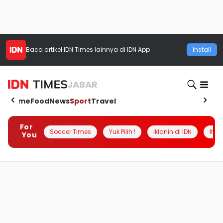
Baca artikel
IDN Times
lainnya di IDN App
Install
JABAR
Home
Food
News
Sport
Travel
For
Soccer Times
Yuk Pilih !
Iklanin di IDN
INSI
You