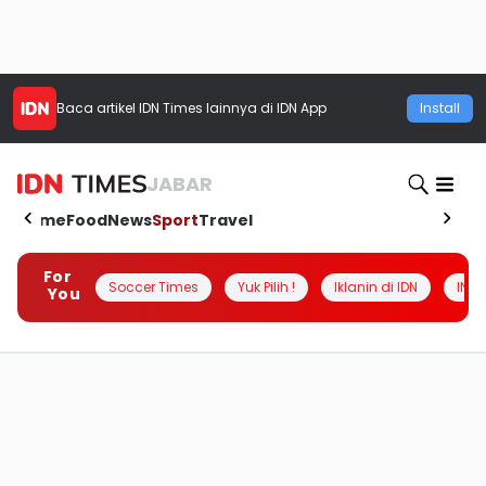
Baca artikel
IDN Times
lainnya di IDN App
Install
JABAR
Home
Food
News
Sport
Travel
For
Soccer Times
Yuk Pilih !
Iklanin di IDN
INSI
You