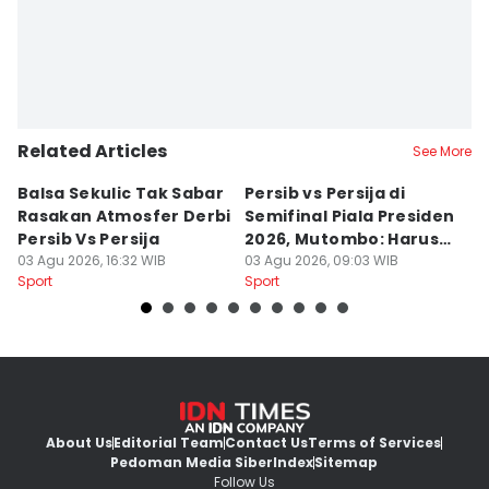
Related Articles
See More
Balsa Sekulic Tak Sabar
Persib vs Persija di
P
Rasakan Atmosfer Derbi
Semifinal Piala Presiden
T
Persib Vs Persija
2026, Mutombo: Harus
K
03 Agu 2026, 16:32 WIB
Menang
03 Agu 2026, 09:03 WIB
a
31
Sport
Sport
Sp
About Us
Editorial Team
Contact Us
Terms of Services
Pedoman Media Siber
Index
Sitemap
Follow Us