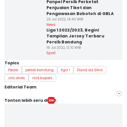
Panpel Persib Perketat
Penjualan Tiket dan
Pengawasan Bobotoh di GBLA
20 Jul 2022, 14:40 WIB
News
Liga 1 2022/2023, Begini
Tampilan Jersey Terbaru
Persib Bandung
19 Jul 2022, 12:10 WIB
Sport
Topics
Persib
persib bandung
liga 1
David da Silva
ciro alves
nick kuipers
Editorial Team
Editor
Tonton lebih seru di
Galih Persiana
Editor
Debbie Sutrisno