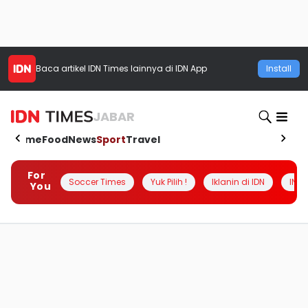
Baca artikel
IDN Times
lainnya di IDN App
Install
JABAR
Home
Food
News
Sport
Travel
For
Soccer Times
Yuk Pilih !
Iklanin di IDN
INSI
You