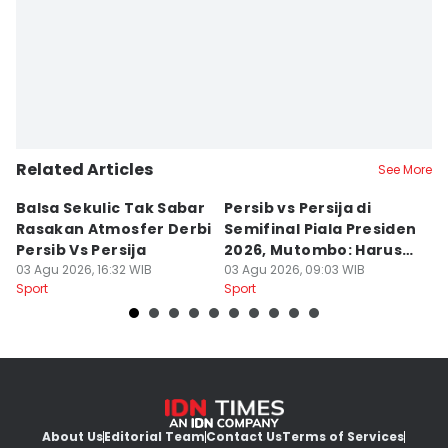
Related Articles
See More
Balsa Sekulic Tak Sabar
Persib vs Persija di
P
Rasakan Atmosfer Derbi
Semifinal Piala Presiden
T
Persib Vs Persija
2026, Mutombo: Harus
K
03 Agu 2026, 16:32 WIB
Menang
03 Agu 2026, 09:03 WIB
a
31
Sport
Sport
Sp
About Us
Editorial Team
Contact Us
Terms of Services