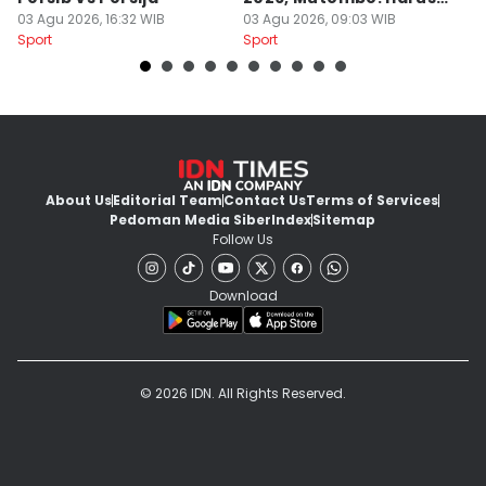
03 Agu 2026, 16:32 WIB
Menang
03 Agu 2026, 09:03 WIB
a
31
Sport
Sport
Sp
About Us
Editorial Team
Contact Us
Terms of Services
Pedoman Media Siber
Index
Sitemap
Follow Us
Download
© 2026 IDN. All Rights Reserved.