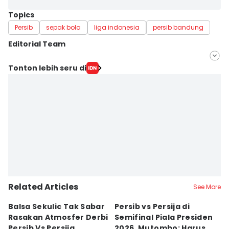
Topics
Persib
sepak bola
liga indonesia
persib bandung
Editorial Team
Editor
Tonton lebih seru di
Yogi Pasha
Editor
Debbie Sutrisno
Related Articles
See More
Balsa Sekulic Tak Sabar
Persib vs Persija di
P
Rasakan Atmosfer Derbi
Semifinal Piala Presiden
T
Persib Vs Persija
2026, Mutombo: Harus
K