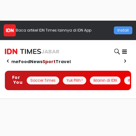
Baca artikel
IDN Times
lainnya di IDN App
Install
JABAR
Home
Food
News
Sport
Travel
For
Soccer Times
Yuk Pilih !
Iklanin di IDN
INSI
You