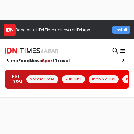
Baca artikel
IDN Times
lainnya di IDN App
Install
JABAR
Home
Food
News
Sport
Travel
For
Soccer Times
Yuk Pilih !
Iklanin di IDN
INSI
You