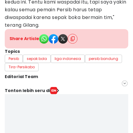
kedua ini. Tentu kami waspadai itu, tapi saya yakin
kalau semua pemain Persib harus tetap
diwaspadai karena sepak boka bermain tim,"
terang Gilang.
Share Article
Topics
Persib
sepak bola
liga indonesia
persib bandung
Tira-Persikabo
Editorial Team
Editor
Tonton lebih seru di
Yogi Pasha
Editor
Debbie Sutrisno