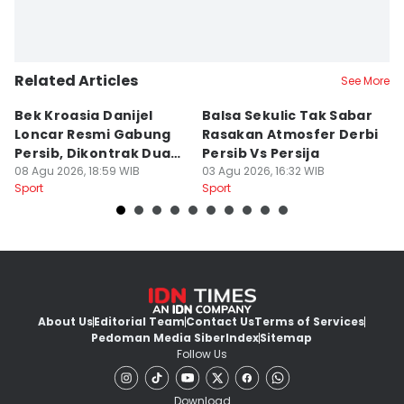
Related Articles
See More
Bek Kroasia Danijel
Balsa Sekulic Tak Sabar
Pe
Loncar Resmi Gabung
Rasakan Atmosfer Derbi
S
Persib, Dikontrak Dua
Persib Vs Persija
2
Musim
08 Agu 2026, 18:59 WIB
03 Agu 2026, 16:32 WIB
M
03
Sport
Sport
Sp
About Us
Editorial Team
Contact Us
Terms of Services
Pedoman Media Siber
Index
Sitemap
Follow Us
Download