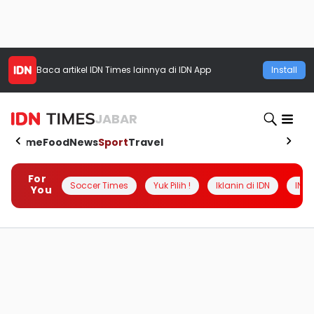
Baca artikel
IDN Times
lainnya di IDN App
Install
JABAR
Home
Food
News
Sport
Travel
For
Soccer Times
Yuk Pilih !
Iklanin di IDN
INSI
You