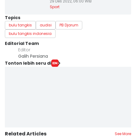
29 Des 2022, 06:00 WIB
Sport
Topics
bulu tangkis
audisi
PB Djarum
bulu tangkis indonesia
Editorial Team
Editor
Galih Persiana
Tonton lebih seru di
Related Articles
See More