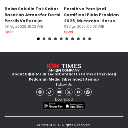
Balsa Sekulic Tak Sabar
Persib vs Persija di
P
Rasakan Atmosfer Derbi
Semifinal Piala Presiden
T
Persib Vs Persija
2026, Mutombo: Harus
K
03 Agu 2026, 16:32 WIB
Menang
03 Agu 2026, 09:03 WIB
a
31
Sport
Sport
Sp
About Us
Editorial Team
Contact Us
Terms of Services
Pedoman Media Siber
Index
Sitemap
Follow Us
Download
© 2026 IDN. All Rights Reserved.