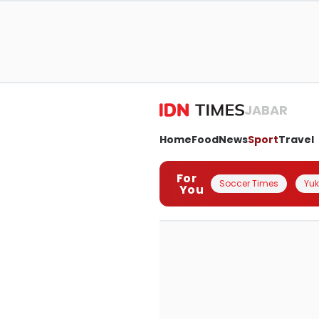
JABAR
Home
Food
News
Sport
Travel
For
Soccer Times
Yuk 
You