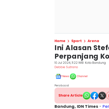
Home
Sport
Arena
Ini Alasan Ste
Perpanjang Ko
10 Jul 2024, 11:22 WIB
Kota Bandung
Debbie Sutrisno
News
Channel
Persib.co.id
Share Article
Bandung, IDN Times
-
Per