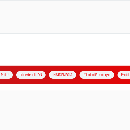
Pilih !
Iklanin di IDN
INSIDENESIA
#LokalBerdaya
Profi