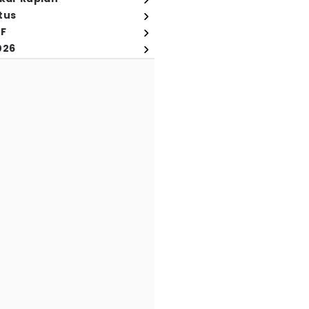
tus
FF
026