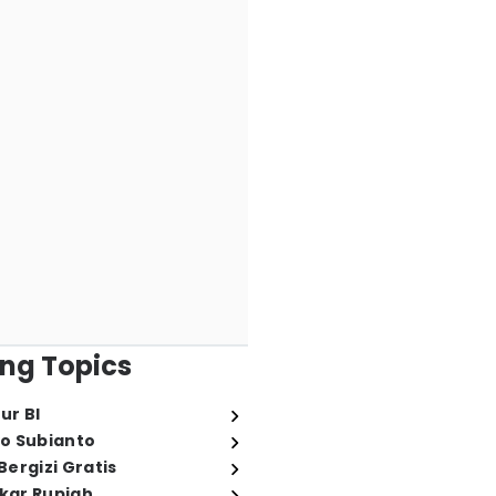
ng Topics
ur BI
o Subianto
ergizi Gratis
ukar Rupiah