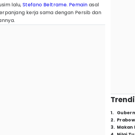
usim lalu,
Stefano Beltrame
.
Pemain
asal
perpanjang kerja sama dengan Persib dan
annya.
Trendi
1
.
Gubern
2
.
Prabow
3
.
Makan B
4
.
Nilai T