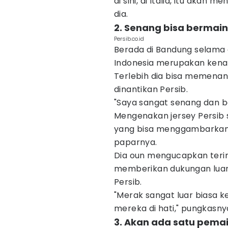
di sini, di Italia, itu akan 
dia.
2. Senang bisa bermain
Persib.co.id
Berada di Bandung selama 
Indonesia merupakan kena
Terlebih dia bisa memenang
dinantikan Persib.
"Saya sangat senang dan ba
Mengenakan jersey Persib s
yang bisa menggambarkanny
paparnya.
Dia oun mengucapkan teri
memberikan dukungan luar
Persib.
"Merak sangat luar biasa 
mereka di hati," pungkasny
3. Akan ada satu pemain