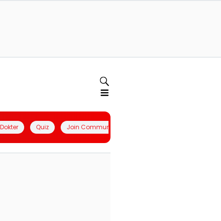
l Dokter
Quiz
Join Community