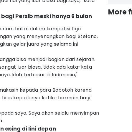
menjadi hal yang luar biasa bagi saya," kata
More 
 bagi Persib meski hanya 6 bulan
enam bulan dalam kompetisi Liga
ngan yang menyenangkan bagi Stefano.
kan gelar juara yang selama ini
ngga bisa menjadi bagian dari sejarah.
angat luar biasa, tidak ada kata-kata
a, klub terbesar di Indonesia,"
makasih kepada para Bobotoh karena
 bias kepadanya ketika bermain bagi
kepada saya. Saya akan selalu menyimpan
a.
 asing di lini depan