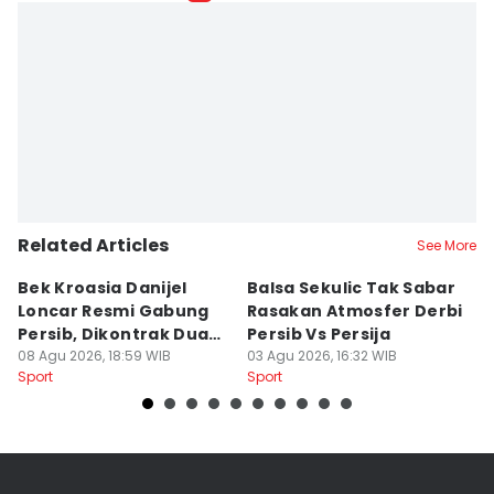
Galih Persiana
Editor
Azzis Zulkhairil
Related Articles
See More
Bek Kroasia Danijel
Balsa Sekulic Tak Sabar
Pe
Loncar Resmi Gabung
Rasakan Atmosfer Derbi
S
Persib, Dikontrak Dua
Persib Vs Persija
2
Musim
08 Agu 2026, 18:59 WIB
03 Agu 2026, 16:32 WIB
M
03
Sport
Sport
Sp