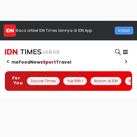
Baca artikel
IDN Times
lainnya di IDN App
Install
JABAR
Home
Food
News
Sport
Travel
For
Soccer Times
Yuk Pilih !
Iklanin di IDN
INSI
You